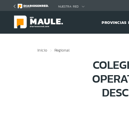
Click acá para ir directamente al contenido
NUESTRA RED
PROVINCIAS 
Inicio
Regional
COLEG
OPERA
DESC