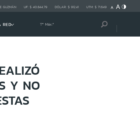
E GUZMÁN
UF:
$ 40.844,79
DÓLAR:
$ 912,41
UTM:
$ 71.649
A RED
Tª Máx:
º
EALIZÓ
S Y NO
ESTAS