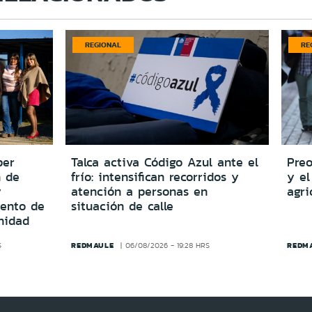
REGIONAL
RE
per
Talca activa Código Azul ante el
Preo
n de
frío: intensifican recorridos y
y el
y
atención a personas en
agri
iento de
situación de calle
nidad
REDMAULE
REDM
S
06/08/2026 - 19:28 HRS