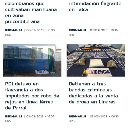
colombianos que
intimidación flagrante
cultivaban marihuana
en Talca
en zona
precordillerana
REDMAULE
REDMAULE
06/03/2023 - 10:08
03/03/2023 - 18:36
HRS
HRS
PDI detuvo en
Detienen a tres
flagrancia a dos
bandas criminales
imputados por robo de
dedicadas a la venta
rejas en línea férrea
de droga en Linares
de Parral
REDMAULE
REDMAULE
03/03/2023 - 16:56
03/03/2023 - 09:33
HRS
HRS