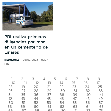
PDI realiza primeras
diligencias por robo
en un cementerio de
Linares
REDMAULE
03/03/2023 - 09:27
HRS
1
2
3
4
5
6
7
8
9
10
11
12
13
14
15
16
17
18
19
20
21
22
23
24
25
26
27
28
29
30
31
32
33
34
35
36
37
38
39
40
41
42
43
44
45
46
47
48
49
50
51
52
53
54
55
56
57
58
59
60
61
62
63
64
65
66
67
68
69
70
71
72
73