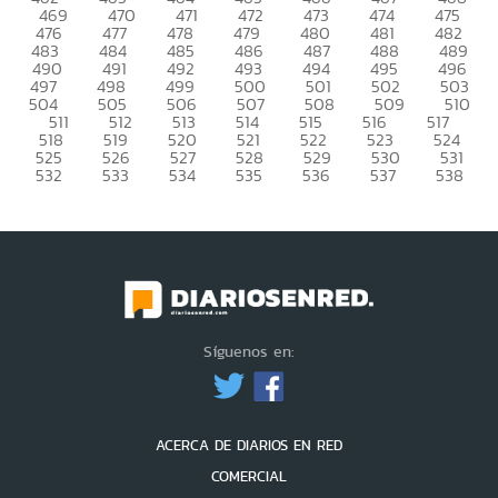
469
470
471
472
473
474
475
476
477
478
479
480
481
482
483
484
485
486
487
488
489
490
491
492
493
494
495
496
497
498
499
500
501
502
503
504
505
506
507
508
509
510
511
512
513
514
515
516
517
518
519
520
521
522
523
524
525
526
527
528
529
530
531
532
533
534
535
536
537
538
Síguenos en:
ACERCA DE DIARIOS EN RED
COMERCIAL