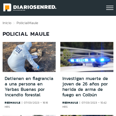
Click acá para ir directamente al contenido
Inicio
Policial
Maule
POLICIAL MAULE
Detienen en flagrancia
Investigan muerte de
a una persona en
joven de 26 años por
Yerbas Buenas por
herida de arma de
incendio forestal
fuego en Colbún
REDMAULE
REDMAULE
07/03/2023 - 16:16
07/03/2023 - 10:42
HRS
HRS