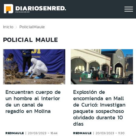
Click acá para ir directamente al contenido
Inicio
Policial
Maule
POLICIAL MAULE
Encuentran cuerpo de
Explosión de
un hombre al interior
encomienda en Mall
de un canal de
de Curicó: Investigan
regadío en Molina
paquete sospechoso
olvidado durante 10
días
REDMAULE
REDMAULE
20/03/2023 - 16:44
20/03/2023 - 11:30