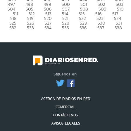
497
498
499
500
501
502
503
504
505
506
507
508
509
510
511
512
513
514
515
516
517
518
519
520
521
522
523
524
525
526
527
528
529
530
531
532
533
534
535
536
537
538
Síguenos en:
ACERCA DE DIARIOS EN RED
COMERCIAL
CONTÁCTENOS
AVISOS LEGALES