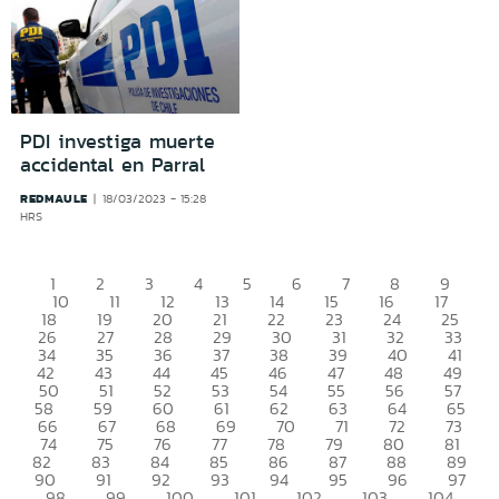
PDI investiga muerte
accidental en Parral
REDMAULE
18/03/2023 - 15:28
HRS
1
2
3
4
5
6
7
8
9
10
11
12
13
14
15
16
17
18
19
20
21
22
23
24
25
26
27
28
29
30
31
32
33
34
35
36
37
38
39
40
41
42
43
44
45
46
47
48
49
50
51
52
53
54
55
56
57
58
59
60
61
62
63
64
65
66
67
68
69
70
71
72
73
74
75
76
77
78
79
80
81
82
83
84
85
86
87
88
89
90
91
92
93
94
95
96
97
98
99
100
101
102
103
104