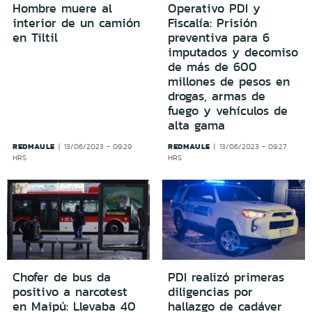
Hombre muere al
Operativo PDI y
interior de un camión
Fiscalía: Prisión
en Tiltil
preventiva para 6
imputados y decomiso
de más de 600
millones de pesos en
drogas, armas de
fuego y vehículos de
alta gama
REDMAULE
REDMAULE
13/06/2023 - 09:29
13/06/2023 - 09:27
HRS
HRS
Chofer de bus da
PDI realizó primeras
positivo a narcotest
diligencias por
en Maipú: Llevaba 40
hallazgo de cadáver