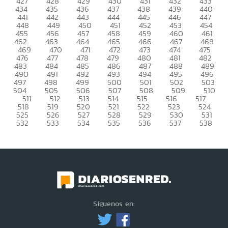
427
428
429
430
431
432
433
434
435
436
437
438
439
440
441
442
443
444
445
446
447
448
449
450
451
452
453
454
455
456
457
458
459
460
461
462
463
464
465
466
467
468
469
470
471
472
473
474
475
476
477
478
479
480
481
482
483
484
485
486
487
488
489
490
491
492
493
494
495
496
497
498
499
500
501
502
503
504
505
506
507
508
509
510
511
512
513
514
515
516
517
518
519
520
521
522
523
524
525
526
527
528
529
530
531
532
533
534
535
536
537
538
Síguenos en: