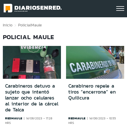
Click acá para ir directamente al contenido
Inicio
Policial
Maule
POLICIAL MAULE
Carabineros detuvo a
Carabinero repele a
sujeto que intentó
tiros “encerrona” en
lanzar ocho celulares
Quilicura
al interior de la cárcel
de Talca
REDMAULE
REDMAULE
14/06/2023 - 17:28
14/06/2023 - 10:55
HRS
HRS