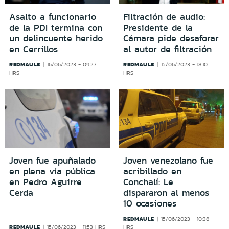
Asalto a funcionario
Filtración de audio:
de la PDI termina con
Presidente de la
un delincuente herido
Cámara pide desaforar
en Cerrillos
al autor de filtración
REDMAULE
REDMAULE
16/06/2023 - 09:27
15/06/2023 - 18:10
HRS
HRS
Joven fue apuñalado
Joven venezolano fue
en plena vía pública
acribillado en
en Pedro Aguirre
Conchalí: Le
Cerda
dispararon al menos
10 ocasiones
REDMAULE
15/06/2023 - 10:38
REDMAULE
15/06/2023 - 11:53 HRS
HRS