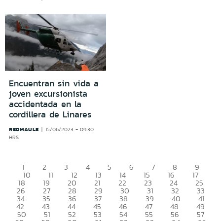
Encuentran sin vida a
joven excursionista
accidentada en la
cordillera de Linares
REDMAULE
15/06/2023 - 09:30
HRS
1
2
3
4
5
6
7
8
9
10
11
12
13
14
15
16
17
18
19
20
21
22
23
24
25
26
27
28
29
30
31
32
33
34
35
36
37
38
39
40
41
42
43
44
45
46
47
48
49
50
51
52
53
54
55
56
57