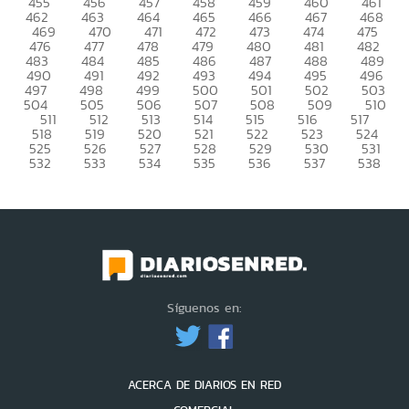
455
456
457
458
459
460
461
462
463
464
465
466
467
468
469
470
471
472
473
474
475
476
477
478
479
480
481
482
483
484
485
486
487
488
489
490
491
492
493
494
495
496
497
498
499
500
501
502
503
504
505
506
507
508
509
510
511
512
513
514
515
516
517
518
519
520
521
522
523
524
525
526
527
528
529
530
531
532
533
534
535
536
537
538
Síguenos en:
ACERCA DE DIARIOS EN RED