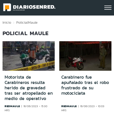
Click acá para ir directamente al contenido
Inicio
Policial
Maule
POLICIAL MAULE
Motorista de
Carabinero fue
Carabineros resulta
apuñalado tras el robo
herido de gravedad
frustrado de su
tras ser atropellado en
motocicleta
medio de operativo
REDMAULE
REDMAULE
16/06/2023 - 15:30
16/06/2023 - 10:03
HRS
HRS