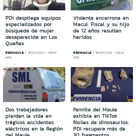
PDI despliega equipos
Violenta encerrona en
especializados por
Macul: Fiscal y su hijo
búsqueda de mujer
de 12 años resultan
desaparecida en Los
heridos
Queñes
REDMAULE
REDMAULE
18/01/2024 - 09:54
18/01/2024 - 09:32
HRS
HRS
Dos trabajadores
Familia del Maule
pierden la vida en
exhibía en TikTok
trágicos accidentes
fósiles de dinosaurios:
eléctricos en la Región
PDI recupera más de
del Maule
30 fragmentos