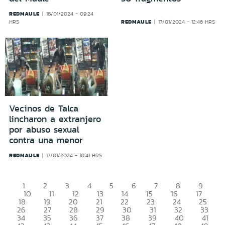
REDMAULE
18/01/2024 - 09:24
REDMAULE
HRS
17/01/2024 - 12:46 HRS
Vecinos de Talca
lincharon a extranjero
por abuso sexual
contra una menor
REDMAULE
17/01/2024 - 10:41 HRS
1
2
3
4
5
6
7
8
9
10
11
12
13
14
15
16
17
18
19
20
21
22
23
24
25
26
27
28
29
30
31
32
33
34
35
36
37
38
39
40
41