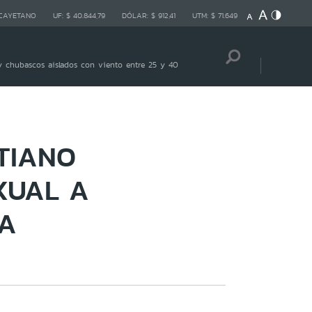
 CAYETANO
UF:
$ 40.844,79
DÓLAR:
$ 912,41
UTM:
$ 71.649
 chubascos aislados con viento entre 25 y 40
TIANO
XUAL A
IA