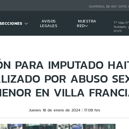
SANTORAL DE HOY:
SIXTO,
AVISOS
NUESTRA
SECCIONES
Tª Máx:
11
º
LEGALES
RED
Nublado y
km/h
IÓN PARA IMPUTADO HAI
LIZADO POR ABUSO SE
ENOR EN VILLA FRANC
Jueves 18 de enero de 2024
17:08 hrs