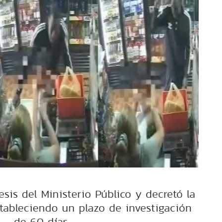
tesis del Ministerio Público y decretó la
stableciendo un plazo de investigación
de 60 días.