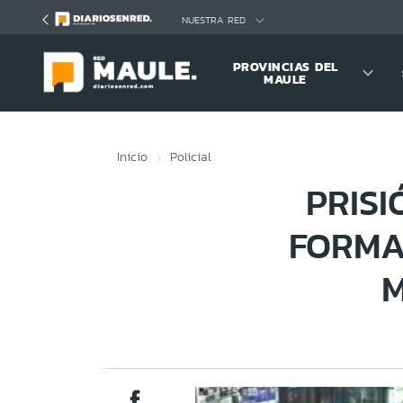
Click acá para ir directamente al contenido
NUESTRA RED
PROVINCIAS DEL
MAULE
Inicio
Policial
PRIS
FORMA
M