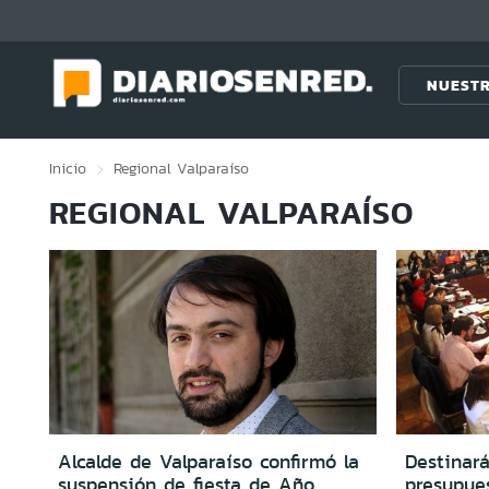
Click acá para ir directamente al contenido
NUESTR
Inicio
Regional
Valparaíso
REGIONAL VALPARAÍSO
Alcalde de Valparaíso confirmó la
Destinar
suspensión de fiesta de Año
presupue