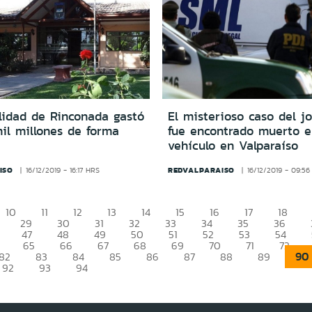
lidad de Rinconada gastó
El misterioso caso del j
il millones de forma
fue encontrado muerto e
vehículo en Valparaíso
ISO
REDVALPARAISO
16/12/2019 - 16:17 HRS
16/12/2019 - 09:5
10
11
12
13
14
15
16
17
18
29
30
31
32
33
34
35
36
47
48
49
50
51
52
53
54
65
66
67
68
69
70
71
72
90
82
83
84
85
86
87
88
89
92
93
94