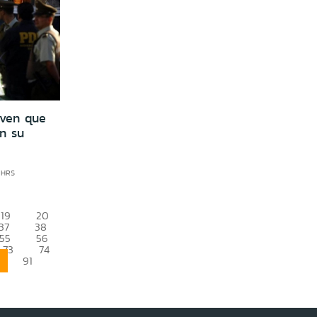
oven que
n su
6 HRS
19
20
37
38
55
56
73
74
91