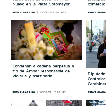
Nuevo en la Plaza Sotomayor
comercio
REDVALPARAISO
REDVALPARA
20/12/2019 - 16:16 HRS
Condenan a cadena perpetua a
tío de Ámbar responsable de
Diputado 
violarla y asesinarla
Contralor
Carabine
REDVALPARAISO
REDVALPARA
18/12/2019 - 13:26 HRS