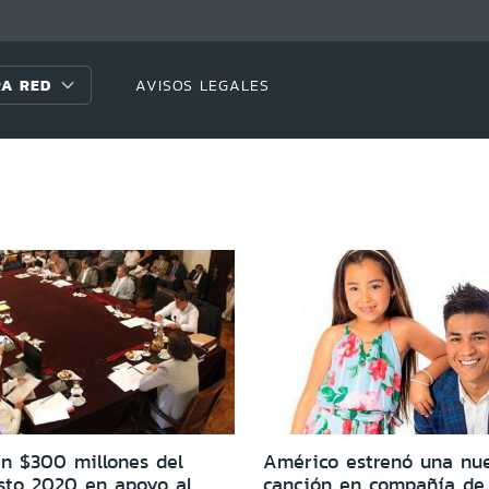
A RED
AVISOS LEGALES
án $300 millones del
Américo estrenó una nu
sto 2020 en apoyo al
canción en compañía de