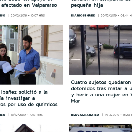
 afectado en Valparaíso
pequeña hija
ISO
DIARIOSENRED
20/12/2019 - 10:07 HRS
20/12/2019 - 08:44 
Cuatro sujetos quedaron
detenidos tras matar a 
Ibáñez solicitó a la
y herir a una mujer en 
ía investigar a
Mar
ros por uso de químicos
ISO
REDVALPARAISO
18/12/2019 - 10:13 HRS
17/12/2019 - 16:20