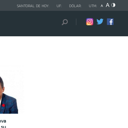
SANTORAL DE HOY:
UF:
DÓLAR:
UTM:
eva
 su