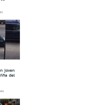
HRS
un joven
Viña del
 HRS