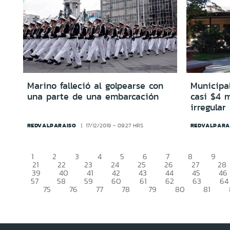
Marino falleció al golpearse con
Municipa
una parte de una embarcación
casi $4 m
irregular
REDVALPARAISO
REDVALPARA
17/12/2019 - 09:27 HRS
1
2
3
4
5
6
7
8
9
21
22
23
24
25
26
27
28
39
40
41
42
43
44
45
46
57
58
59
60
61
62
63
64
75
76
77
78
79
80
81