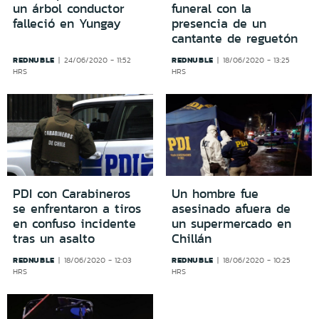
un árbol conductor
funeral con la
falleció en Yungay
presencia de un
cantante de reguetón
REDNUBLE
REDNUBLE
24/06/2020 - 11:52
18/06/2020 - 13:25
HRS
HRS
PDI con Carabineros
Un hombre fue
se enfrentaron a tiros
asesinado afuera de
en confuso incidente
un supermercado en
tras un asalto
Chillán
REDNUBLE
REDNUBLE
18/06/2020 - 12:03
18/06/2020 - 10:25
HRS
HRS