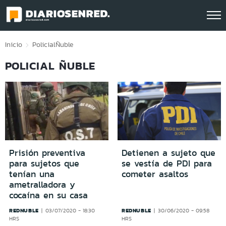
Click acá para ir directamente al contenido
Inicio
Policial
Ñuble
POLICIAL ÑUBLE
Prisión preventiva
Detienen a sujeto que
para sujetos que
se vestía de PDI para
tenían una
cometer asaltos
ametralladora y
cocaína en su casa
REDNUBLE
REDNUBLE
03/07/2020 - 18:30
30/06/2020 - 09:58
HRS
HRS