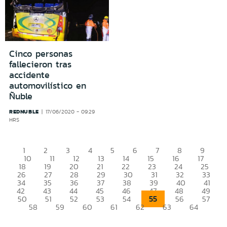
Cinco personas
fallecieron tras
accidente
automovilístico en
Ñuble
REDNUBLE
17/06/2020 - 09:29
HRS
1
2
3
4
5
6
7
8
9
10
11
12
13
14
15
16
17
18
19
20
21
22
23
24
25
26
27
28
29
30
31
32
33
34
35
36
37
38
39
40
41
42
43
44
45
46
47
48
49
55
50
51
52
53
54
56
57
58
59
60
61
62
63
64