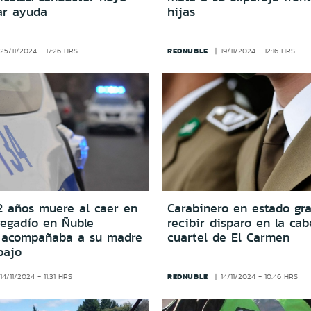
ar ayuda
hijas
REDNUBLE
25/11/2024 - 17:26 HRS
19/11/2024 - 12:16 HRS
2 años muere al caer en
Carabinero en estado gra
regadío en Ñuble
recibir disparo en la ca
 acompañaba a su madre
cuartel de El Carmen
bajo
REDNUBLE
14/11/2024 - 11:31 HRS
14/11/2024 - 10:46 HRS