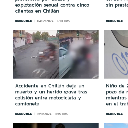
explotación sexual contra cinco
sin prest
clientas en Chillán
REDNUBLE
REDNUBLE
04/12/2024 - 17:10 HRS
Accidente en Chillán deja un
Niño de 
muerto y un herido grave tras
pozo de 
colisión entre motocicleta y
mientras
camioneta
en el tra
REDNUBLE
REDNUBLE
19/11/2024 - 11:55 HRS