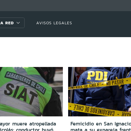
A RED
AVISOS LEGALES
ayor muere atropellada
Femicidio en San Ignaci
icolás: conductor huyó
mata a su expareja frent