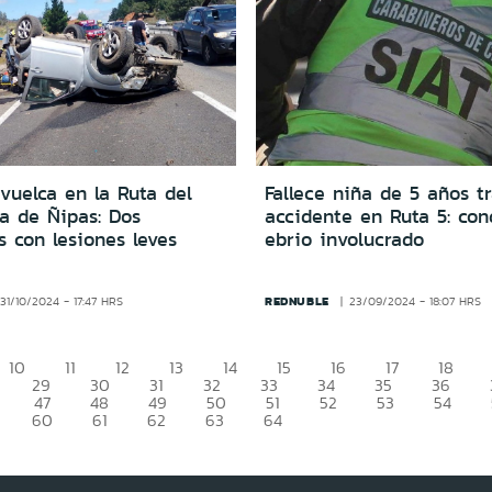
vuelca en la Ruta del
Fallece niña de 5 años t
ca de Ñipas: Dos
accidente en Ruta 5: con
 con lesiones leves
ebrio involucrado
REDNUBLE
31/10/2024 - 17:47 HRS
23/09/2024 - 18:07 HRS
10
11
12
13
14
15
16
17
18
29
30
31
32
33
34
35
36
47
48
49
50
51
52
53
54
60
61
62
63
64