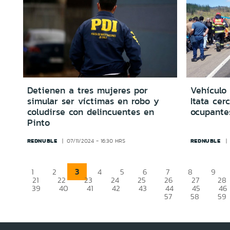
Detienen a tres mujeres por
Vehículo 
simular ser víctimas en robo y
Itata cer
coludirse con delincuentes en
ocupantes
Pinto
REDNUBLE
REDNUBLE
07/11/2024 - 16:30 HRS
3
1
2
4
5
6
7
8
9
21
22
23
24
25
26
27
28
39
40
41
42
43
44
45
46
57
58
59