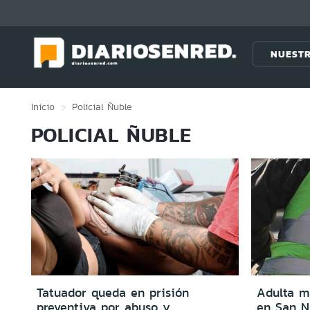
Click acá para ir directamente al contenido
NUESTR
Inicio
Policial
Ñuble
POLICIAL ÑUBLE
Tatuador queda en prisión
Adulta m
preventiva por abuso y
en San N