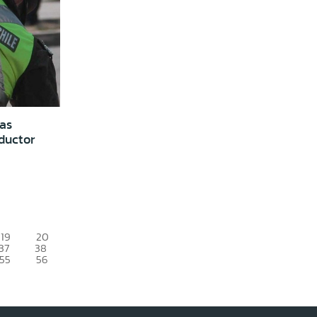
ras
ductor
19
20
37
38
55
56