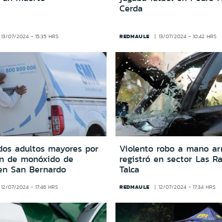
Cerda
REDMAULE
13/07/2024 - 15:35 HRS
13/07/2024 - 10:42 HRS
 dos adultos mayores por
Violento robo a mano a
ón de monóxido de
registró en sector Las R
en San Bernardo
Talca
REDMAULE
12/07/2024 - 17:46 HRS
12/07/2024 - 17:34 HRS