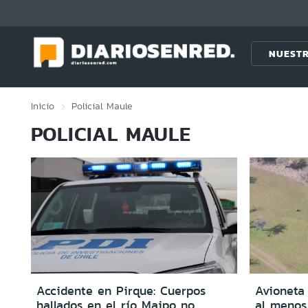
Click acá para ir directamente al contenido
NUESTR
Inicio
Policial
Maule
POLICIAL MAULE
Accidente en Pirque: Cuerpos
Avioneta 
hallados en el río Maipo no
al menos