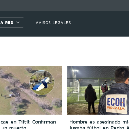
A RED
AVISOS LEGALES
cae en Tiltil: Confirman
Hombre es asesinado mi
 un muerto
jugaba fútbol en Pedro A