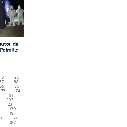
autor de
Palmilla
19
20
37
38
55
56
73
74
91
107
123
139
155
0
171
187
202