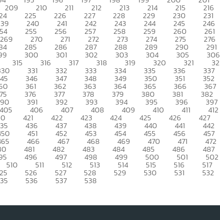
209
210
211
212
213
214
215
216
24
225
226
227
228
229
230
231
239
240
241
242
243
244
245
246
54
255
256
257
258
259
260
261
269
270
271
272
273
274
275
276
84
285
286
287
288
289
290
291
99
300
301
302
303
304
305
306
315
316
317
318
319
320
321
32
330
331
332
333
334
335
336
337
345
346
347
348
349
350
351
352
60
361
362
363
364
365
366
367
75
376
377
378
379
380
381
382
390
391
392
393
394
395
396
397
405
406
407
408
409
410
411
412
20
421
422
423
424
425
426
427
435
436
437
438
439
440
441
442
450
451
452
453
454
455
456
457
465
466
467
468
469
470
471
472
80
481
482
483
484
485
486
487
95
496
497
498
499
500
501
502
510
511
512
513
514
515
516
517
25
526
527
528
529
530
531
532
535
536
537
538