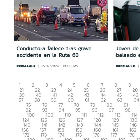
Conductora fallece tras grave
Joven de
accidente en la Ruta 68
baleado 
REDMAULE
REDMAULE
12/07/2024 - 10:42 HRS
1
2
3
4
5
6
7
8
9
21
22
23
24
25
26
27
28
39
40
41
42
43
44
45
46
57
58
59
60
61
62
63
64
75
76
77
78
79
80
81
92
93
94
95
96
97
98
108
109
110
111
112
113
114
124
125
126
127
128
129
130
140
141
142
143
144
145
146
156
157
158
159
160
161
162
172
173
174
175
176
177
178
188
189
190
191
192
193
1