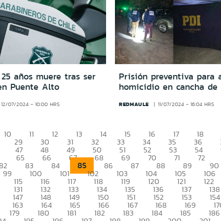
 25 años muere tras ser
Prisión preventiva para 
en Puente Alto
homicidio en cancha de 
REDMAULE
12/07/2024 - 10:00 HRS
11/07/2024 - 16:04 HRS
10
11
12
13
14
15
16
17
18
29
30
31
32
33
34
35
36
47
48
49
50
51
52
53
54
65
66
67
68
69
70
71
72
85
82
83
84
86
87
88
89
90
99
100
101
102
103
104
105
106
115
116
117
118
119
120
121
122
131
132
133
134
135
136
137
138
147
148
149
150
151
152
153
154
163
164
165
166
167
168
169
17
179
180
181
182
183
184
185
186
94
195
196
197
198
199
200
201