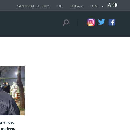
SANTORAL DE HOY:
UF:
DÓLAR:
UTM:
entras
guirre