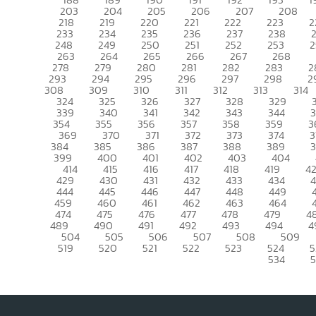
203
204
205
206
207
208
218
219
220
221
222
223
2
233
234
235
236
237
238
248
249
250
251
252
253
2
263
264
265
266
267
268
278
279
280
281
282
283
2
293
294
295
296
297
298
2
308
309
310
311
312
313
314
324
325
326
327
328
329
339
340
341
342
343
344
354
355
356
357
358
359
3
369
370
371
372
373
374
3
384
385
386
387
388
389
399
400
401
402
403
404
414
415
416
417
418
419
4
429
430
431
432
433
434
444
445
446
447
448
449
459
460
461
462
463
464
474
475
476
477
478
479
4
489
490
491
492
493
494
4
504
505
506
507
508
509
519
520
521
522
523
524
5
534