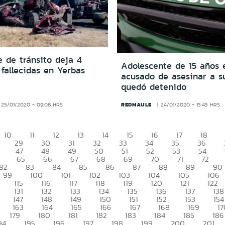
 de tránsito deja 4
Adolescente de 15 años 
fallecidas en Yerbas
acusado de asesinar a 
quedó detenido
REDMAULE
25/01/2020 - 09:08 HRS
24/01/2020 - 15:45 HRS
10
11
12
13
14
15
16
17
18
29
30
31
32
33
34
35
36
47
48
49
50
51
52
53
54
65
66
67
68
69
70
71
72
82
83
84
85
86
87
88
89
90
99
100
101
102
103
104
105
106
115
116
117
118
119
120
121
122
131
132
133
134
135
136
137
138
147
148
149
150
151
152
153
154
163
164
165
166
167
168
169
17
179
180
181
182
183
184
185
186
94
195
196
197
198
199
200
201