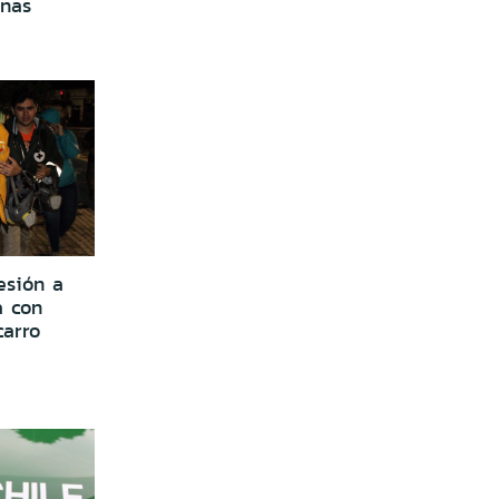
enas
esión a
a con
arro