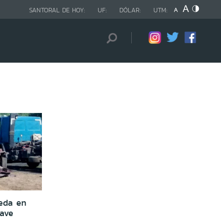
SANTORAL DE HOY:
UF:
DÓLAR:
UTM:
eda en
rave