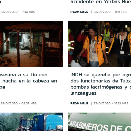
a
accidente en Yerbas Bu
REDMAULE
28/01/2020 - 17:34 HRS
28/01/2020 - 16:15 HRS
sesina a su tío con
INDH se querella por agr
e hacha en la cabeza en
dos funcionarias de Talc
gre
bombas lacrimógenas y c
lanzaaguas
REDMAULE
28/01/2020 - 09:03 HRS
25/01/2020 - 16:23 HRS