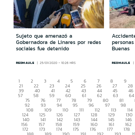
Sujeto que amenazó a
Accidente
Gobernadora de Linares por redes
personas 
sociales fue detenido
Buenas
REDMAULE
REDMAULE
25/01/2020 - 10:26 HRS
1
2
3
4
5
6
7
8
9
21
22
23
24
25
26
27
28
39
40
41
42
43
44
45
46
57
58
59
60
61
62
63
64
75
76
77
78
79
80
81
92
93
94
95
96
97
98
108
109
110
111
112
113
114
124
125
126
127
128
129
130
140
141
142
143
144
145
146
156
157
158
159
160
161
162
172
173
174
175
176
177
178
188
189
190
191
192
193
1