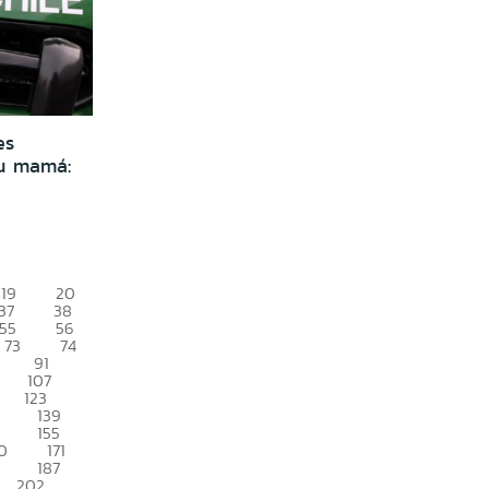
es
su mamá:
19
20
37
38
55
56
73
74
91
107
123
139
155
0
171
187
202