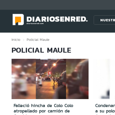
Click acá para ir directamente al contenido
NUESTR
Inicio
Policial
Maule
POLICIAL MAULE
Falleció hincha de Colo Colo
Condenan
atropellado por camión de
a su polo