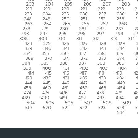
203
204
205
206
207
208
218
219
220
221
222
223
2
233
234
235
236
237
238
248
249
250
251
252
253
2
263
264
265
266
267
268
278
279
280
281
282
283
2
293
294
295
296
297
298
2
308
309
310
311
312
313
314
324
325
326
327
328
329
339
340
341
342
343
344
354
355
356
357
358
359
3
369
370
371
372
373
374
3
384
385
386
387
388
389
399
400
401
402
403
404
414
415
416
417
418
419
4
429
430
431
432
433
434
444
445
446
447
448
449
459
460
461
462
463
464
474
475
476
477
478
479
4
489
490
491
492
493
494
4
504
505
506
507
508
509
519
520
521
522
523
524
5
534