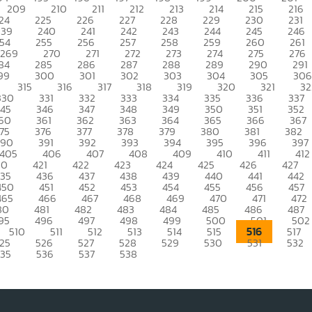
209
210
211
212
213
214
215
216
24
225
226
227
228
229
230
231
239
240
241
242
243
244
245
246
54
255
256
257
258
259
260
261
269
270
271
272
273
274
275
276
84
285
286
287
288
289
290
291
99
300
301
302
303
304
305
306
315
316
317
318
319
320
321
32
330
331
332
333
334
335
336
337
345
346
347
348
349
350
351
352
60
361
362
363
364
365
366
367
75
376
377
378
379
380
381
382
390
391
392
393
394
395
396
397
405
406
407
408
409
410
411
412
20
421
422
423
424
425
426
427
435
436
437
438
439
440
441
442
450
451
452
453
454
455
456
457
465
466
467
468
469
470
471
472
80
481
482
483
484
485
486
487
95
496
497
498
499
500
501
502
516
510
511
512
513
514
515
517
25
526
527
528
529
530
531
532
535
536
537
538