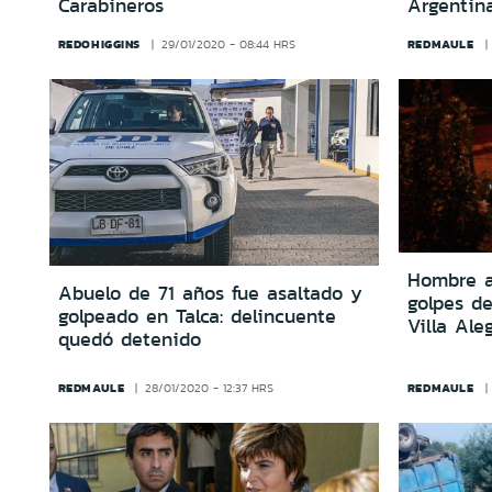
Carabineros
Argentin
REDOHIGGINS
REDMAULE
29/01/2020 - 08:44 HRS
Hombre a
Abuelo de 71 años fue asaltado y
golpes d
golpeado en Talca: delincuente
Villa Ale
quedó detenido
REDMAULE
REDMAULE
28/01/2020 - 12:37 HRS