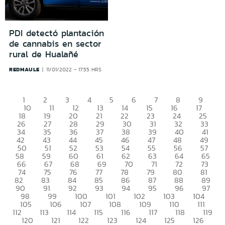
PDI detectó plantación
de cannabis en sector
rural de Hualañé
REDMAULE
11/01/2022 - 17:55 HRS
1
2
3
4
5
6
7
8
9
10
11
12
13
14
15
16
17
18
19
20
21
22
23
24
25
26
27
28
29
30
31
32
33
34
35
36
37
38
39
40
41
42
43
44
45
46
47
48
49
50
51
52
53
54
55
56
57
58
59
60
61
62
63
64
65
66
67
68
69
70
71
72
73
74
75
76
77
78
79
80
81
82
83
84
85
86
87
88
89
90
91
92
93
94
95
96
97
98
99
100
101
102
103
104
105
106
107
108
109
110
111
112
113
114
115
116
117
118
119
120
121
122
123
124
125
126