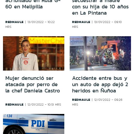
acribillado en Ruta G-
secuestrar a madre
60 en Melipilla
con su hija de 10 años
en La Pintana
REDMAULE
REDMAULE
13/01/2022 - 10:22
13/01/2022 - 09:10
HRS
HRS
Mujer denunció ser
Accidente entre bus y
atacada por perro de
un auto de app dejó 2
la chef Daniela Castro
heridos en Ñuñoa
REDMAULE
12/01/2022 - 09:26
REDMAULE
12/01/2022 - 10:13 HRS
HRS