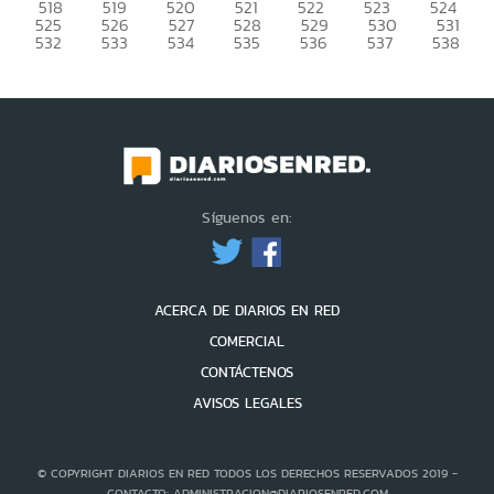
518
519
520
521
522
523
524
525
526
527
528
529
530
531
532
533
534
535
536
537
538
Síguenos en:
ACERCA DE DIARIOS EN RED
COMERCIAL
CONTÁCTENOS
AVISOS LEGALES
© COPYRIGHT DIARIOS EN RED TODOS LOS DERECHOS RESERVADOS 2019 -
CONTACTO: ADMINISTRACION@DIARIOSENRED.COM