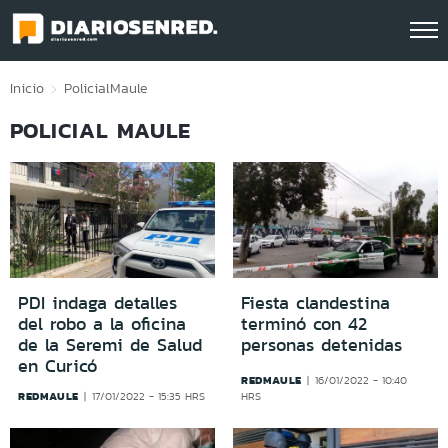
Click acá para ir directamente al contenido
Inicio
Policial
Maule
POLICIAL MAULE
PDI indaga detalles
Fiesta clandestina
del robo a la oficina
terminó con 42
de la Seremi de Salud
personas detenidas
en Curicó
REDMAULE
16/01/2022 - 10:40
REDMAULE
17/01/2022 - 15:35 HRS
HRS