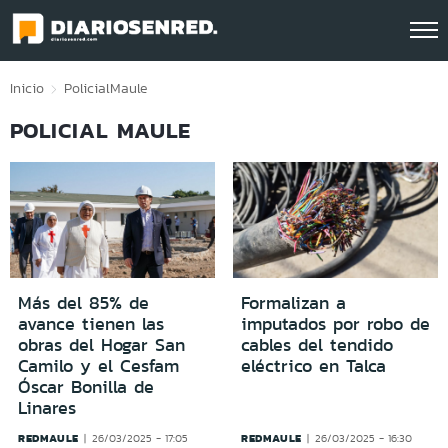
Click acá para ir directamente al contenido
Inicio
Policial
Maule
POLICIAL MAULE
Más del 85% de
Formalizan a
avance tienen las
imputados por robo de
obras del Hogar San
cables del tendido
Camilo y el Cesfam
eléctrico en Talca
Óscar Bonilla de
Linares
REDMAULE
REDMAULE
26/03/2025 - 17:05
26/03/2025 - 16:30