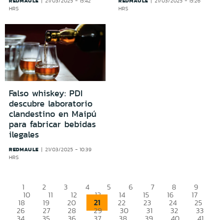
REDMAULE
REDMAULE
21/03/2025 - 15:42
21/03/2025 - 15:26
HRS
HRS
Falso whiskey: PDI
descubre laboratorio
clandestino en Maipú
para fabricar bebidas
ilegales
REDMAULE
21/03/2025 - 10:39
HRS
1
2
3
4
5
6
7
8
9
10
11
12
13
14
15
16
17
21
18
19
20
22
23
24
25
26
27
28
29
30
31
32
33
34
35
36
37
38
39
40
41