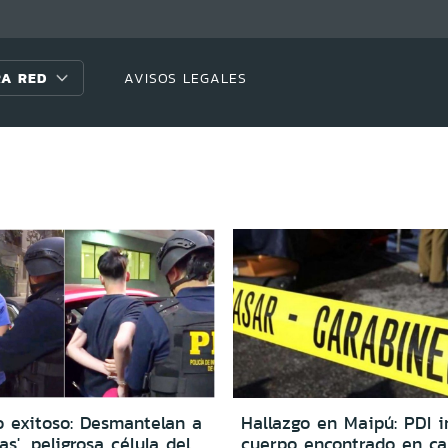
A RED
AVISOS LEGALES
o exitoso: Desmantelan a
Hallazgo en Maipú: PDI i
as', peligrosa célula del
cuerpo encontrado en ca