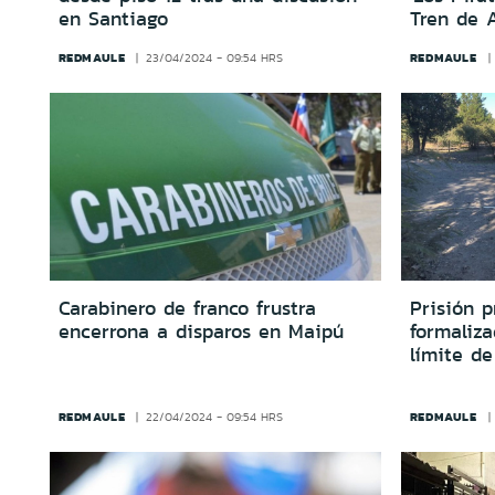
en Santiago
Tren de 
REDMAULE
REDMAULE
23/04/2024 - 09:54 HRS
Carabinero de franco frustra
Prisión 
encerrona a disparos en Maipú
formaliz
límite d
REDMAULE
REDMAULE
22/04/2024 - 09:54 HRS