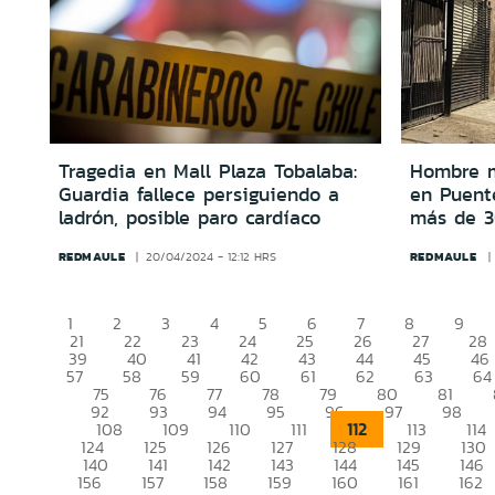
Tragedia en Mall Plaza Tobalaba:
Hombre m
Guardia fallece persiguiendo a
en Puente
ladrón, posible paro cardíaco
más de 3
REDMAULE
REDMAULE
20/04/2024 - 12:12 HRS
1
2
3
4
5
6
7
8
9
21
22
23
24
25
26
27
28
39
40
41
42
43
44
45
46
57
58
59
60
61
62
63
64
75
76
77
78
79
80
81
92
93
94
95
96
97
98
112
108
109
110
111
113
114
124
125
126
127
128
129
130
140
141
142
143
144
145
146
156
157
158
159
160
161
162