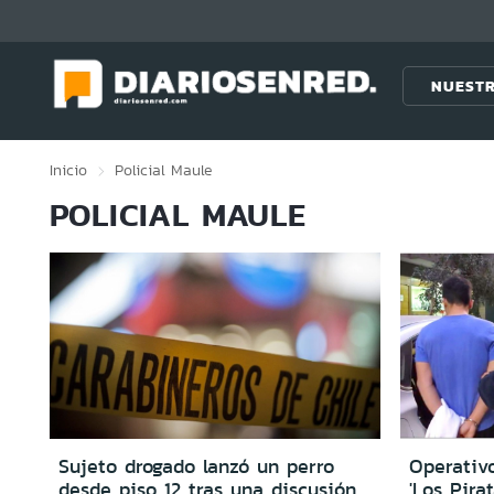
Click acá para ir directamente al contenido
NUESTR
Inicio
Policial
Maule
POLICIAL MAULE
Sujeto drogado lanzó un perro
Operativ
desde piso 12 tras una discusión
'Los Pirat