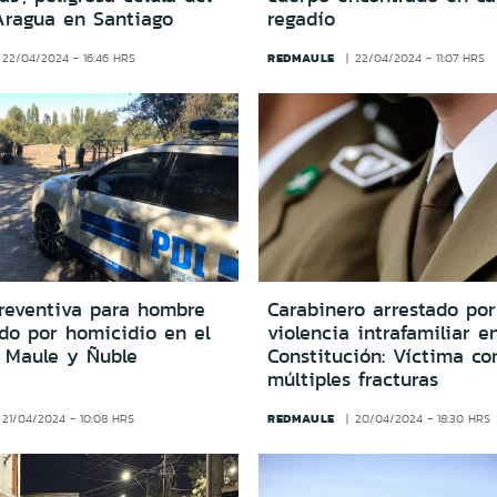
Aragua en Santiago
regadío
REDMAULE
22/04/2024 - 16:46 HRS
22/04/2024 - 11:07 HRS
preventiva para hombre
Carabinero arrestado por
ado por homicidio en el
violencia intrafamiliar e
e Maule y Ñuble
Constitución: Víctima co
múltiples fracturas
REDMAULE
21/04/2024 - 10:08 HRS
20/04/2024 - 18:30 HRS