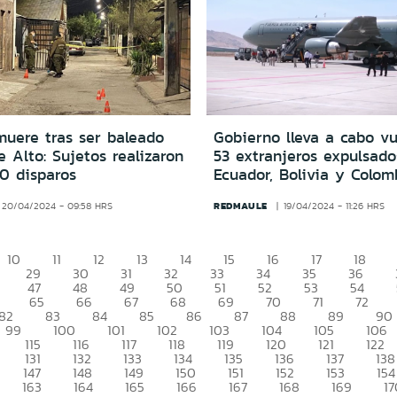
uere tras ser baleado
Gobierno lleva a cabo vu
 Alto: Sujetos realizaron
53 extranjeros expulsado
0 disparos
Ecuador, Bolivia y Colom
REDMAULE
20/04/2024 - 09:58 HRS
19/04/2024 - 11:26 HRS
10
11
12
13
14
15
16
17
18
29
30
31
32
33
34
35
36
47
48
49
50
51
52
53
54
65
66
67
68
69
70
71
72
82
83
84
85
86
87
88
89
90
99
100
101
102
103
104
105
106
115
116
117
118
119
120
121
122
131
132
133
134
135
136
137
138
147
148
149
150
151
152
153
154
163
164
165
166
167
168
169
17