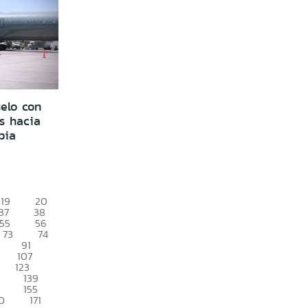
elo con
s hacia
bia
19
20
37
38
55
56
73
74
91
107
123
139
155
0
171