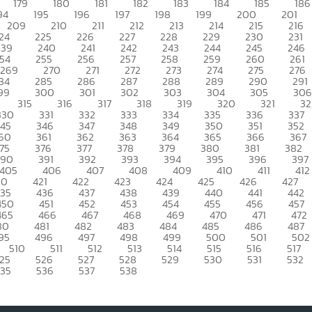
179
180
181
182
183
184
185
186
94
195
196
197
198
199
200
201
209
210
211
212
213
214
215
216
24
225
226
227
228
229
230
231
239
240
241
242
243
244
245
246
54
255
256
257
258
259
260
261
269
270
271
272
273
274
275
276
84
285
286
287
288
289
290
291
99
300
301
302
303
304
305
306
315
316
317
318
319
320
321
32
330
331
332
333
334
335
336
337
345
346
347
348
349
350
351
352
60
361
362
363
364
365
366
367
75
376
377
378
379
380
381
382
390
391
392
393
394
395
396
397
405
406
407
408
409
410
411
412
20
421
422
423
424
425
426
427
435
436
437
438
439
440
441
442
450
451
452
453
454
455
456
457
465
466
467
468
469
470
471
472
80
481
482
483
484
485
486
487
95
496
497
498
499
500
501
502
510
511
512
513
514
515
516
517
25
526
527
528
529
530
531
532
535
536
537
538