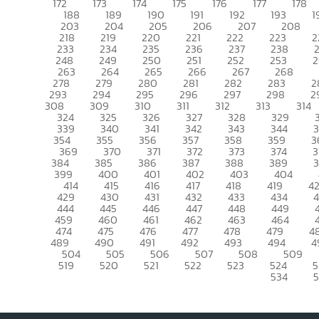
172
173
174
175
176
177
178
188
189
190
191
192
193
1
203
204
205
206
207
208
218
219
220
221
222
223
2
233
234
235
236
237
238
248
249
250
251
252
253
2
263
264
265
266
267
268
278
279
280
281
282
283
2
293
294
295
296
297
298
2
308
309
310
311
312
313
314
324
325
326
327
328
329
339
340
341
342
343
344
354
355
356
357
358
359
3
369
370
371
372
373
374
3
384
385
386
387
388
389
399
400
401
402
403
404
414
415
416
417
418
419
4
429
430
431
432
433
434
444
445
446
447
448
449
459
460
461
462
463
464
474
475
476
477
478
479
4
489
490
491
492
493
494
4
504
505
506
507
508
509
519
520
521
522
523
524
5
534