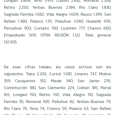
Longaví 3.804, Teno 3.415, Colbún 2.832, Romeral 2.328,
Retiro 2.250, Yerbas Buenas 2.184, Río Claro 1.830,
Sagrada Familia 1.682, Villa Alegre 1.609, Rauco 1.399, San
Rafael 1.380, Pelarco 1.111, Pelluhue 1.040, Hualañé 976,
Pencahue 903, Curepto 783, Licantén 777, Chanco 660,
Empedrado 509, OTRA REGIÓN 1.122. Total general
132.505.
De esas cifras totales, los casos activos son los
siguientes: Talca 2.293, Curicó 1.081, Linares 747, Molina
359, Cauquenes 352, Maule 340, San Javier 276,
Constitución 180, San Clemente 224, Colbún 185, Parral
165, Longaví 150, Retiro 130, Villa Alegre 110, Sagrada
Familia 95, Romeral 100, Pelluhue 82, Yerbas Buenas 79,
Río Claro 76, Teno 74, Chanco 59, Pelarco 63, San Rafael