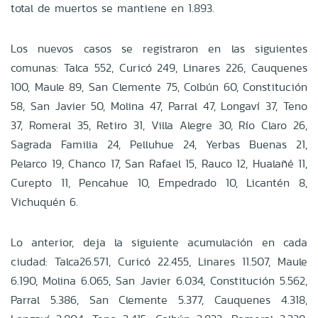
total de muertos se mantiene en 1.893.
Los nuevos casos se registraron en las siguientes
comunas: Talca 552, Curicó 249, Linares 226, Cauquenes
100, Maule 89, San Clemente 75, Colbún 60, Constitución
58, San Javier 50, Molina 47, Parral 47, Longaví 37, Teno
37, Romeral 35, Retiro 31, Villa Alegre 30, Río Claro 26,
Sagrada Familia 24, Pelluhue 24, Yerbas Buenas 21,
Pelarco 19, Chanco 17, San Rafael 15, Rauco 12, Hualañé 11,
Curepto 11, Pencahue 10, Empedrado 10, Licantén 8,
Vichuquén 6.
Lo anterior, deja la siguiente acumulación en cada
ciudad: Talca26.571, Curicó 22.455, Linares 11.507, Maule
6.190, Molina 6.065, San Javier 6.034, Constitución 5.562,
Parral 5.386, San Clemente 5.377, Cauquenes 4.318,