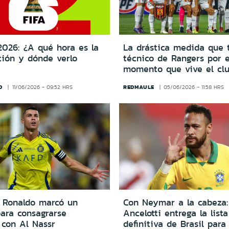
2026: ¿A qué hora es la
La drástica medida que 
ción y dónde verlo
técnico de Rangers por 
momento que vive el cl
D
REDMAULE
11/06/2026 - 09:52 HRS
05/06/2026 - 11:58 HRS
o Ronaldo marcó un
Con Neymar a la cabeza:
para consagrarse
Ancelotti entrega la lista
con Al Nassr
definitiva de Brasil para