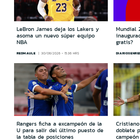
LeBron James deja los Lakers y
Mundial 
asoma un nuevo súper equipo
inaugura
NBA
gratis?
REDMAULE
DIARIOSENRE
30/06/2026 - 15:36 HRS
Rangers ficha a excampeón de la
Cristian
U para salir del último puesto de
doblete 
la tabla de posiciones
campeón 