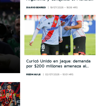
2026 con un gol en el alargue
DIARIOSENRED
19/07/2026 - 18:39 HRS
Curicó Unido en jaque: demanda
por $200 millones amenaza al
club
REDMAULE
02/07/2026 - 10:01 HRS