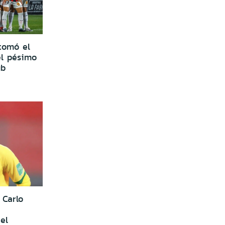
tomó el
el pésimo
ub
 Carlo
 el