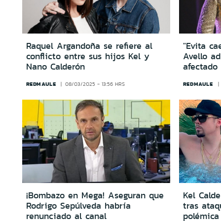
Raquel Argandoña se refiere al
"Evita ca
conflicto entre sus hijos Kel y
Avello ad
Nano Calderón
afectado
REDMAULE
REDMAULE
08/03/2025 - 13:56 HRS
¡Bombazo en Mega! Aseguran que
Kel Cald
Rodrigo Sepúlveda habría
tras ataq
renunciado al canal
polémica