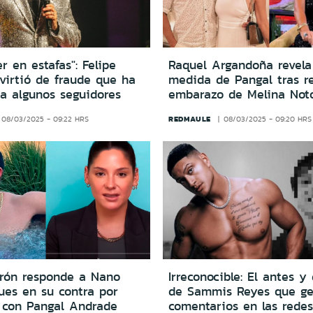
er en estafas": Felipe
Raquel Argandoña revela
virtió de fraude que ha
medida de Pangal tras re
 a algunos seguidores
embarazo de Melina Not
REDMAULE
08/03/2025 - 09:22 HRS
08/03/2025 - 09:20 HRS
erón responde a Nano
Irreconocible: El antes y
ues en su contra por
de Sammis Reyes que ge
 con Pangal Andrade
comentarios en las redes