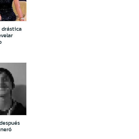
 drástica
velar
o
 después
neró