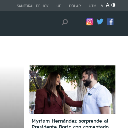
SANTORAL DE HOY:
UF:
DÓLAR:
UTM:
Myriam Hernández sorprende al
Presidente Boric con comentado