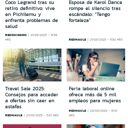
Coco Legrand tras su
Esposa de Karol Dance
retiro definitivo: vive
rompe el silencio tras
en Pichilemu y
escándalo: “Tengo
enfrenta problemas de
fortaleza”
salud
REDOHIGGINS
21/03/2025 - 13:56
REDMAULE
HRS
21/03/2025 - 11:54 HRS
Travel Sale 2025:
Feria laboral online
Consejos para acceder
ofrece más de 5 mil
a ofertas sin caer en
empleos para mujeres
estafas
REDMAULE
20/03/2025 - 15:10
REDMAULE
21/03/2025 - 11:47 HRS
HRS