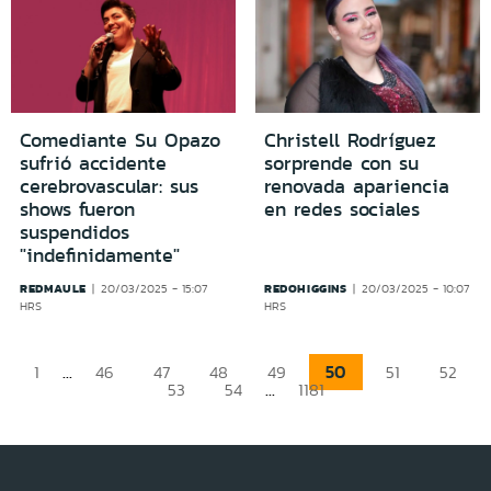
Comediante Su Opazo
Christell Rodríguez
sufrió accidente
sorprende con su
cerebrovascular: sus
renovada apariencia
shows fueron
en redes sociales
suspendidos
"indefinidamente"
REDMAULE
REDOHIGGINS
20/03/2025 - 15:07
20/03/2025 - 10:07
HRS
HRS
...
50
1
46
47
48
49
51
52
...
53
54
1181