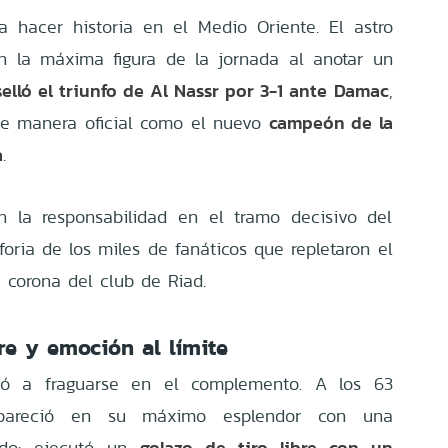
a hacer historia en el Medio Oriente. El astro
n la máxima figura de la jornada al anotar un
elló el triunfo de Al Nassr por 3-1 ante Damac
,
campeón de la
de manera oficial como el nuevo
a
.
n la responsabilidad en el tramo decisivo del
oria de los miles de fanáticos que repletaron el
 corona del club de Riad.
bre y emoción al límite
ó a fraguarse en el complemento. A los 63
apareció en su máximo esplendor con una
golazo de tiro libre con un
ado: ejecutó un