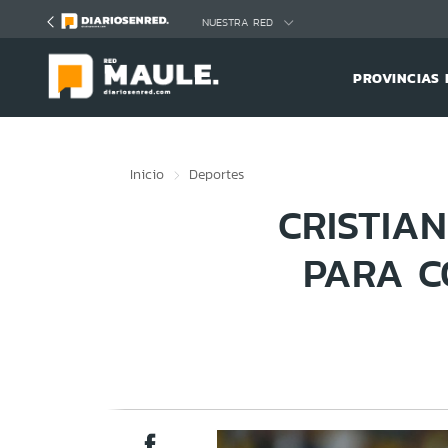
Click acá para ir directamente al contenido
NUESTRA RED
PROVINCIAS 
Inicio
Deportes
CRISTIA
PARA C