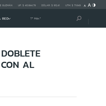
E GUZMÁN
UF:
$ 40.844,79
DÓLAR:
$ 912,41
UTM:
$ 71.649
A RED
Tª Máx:
º
 DOBLETE
 CON AL