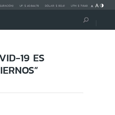
GURACIÓN)
UF:
$ 40.844,79
DÓLAR:
$ 912,41
UTM:
$ 71.649
VID-19 ES
IERNOS”