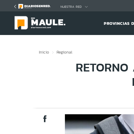
Click acá para ir directamente al contenido
NUESTRA RED
PROVINCIAS 
Inicio
Regional
RETORNO A