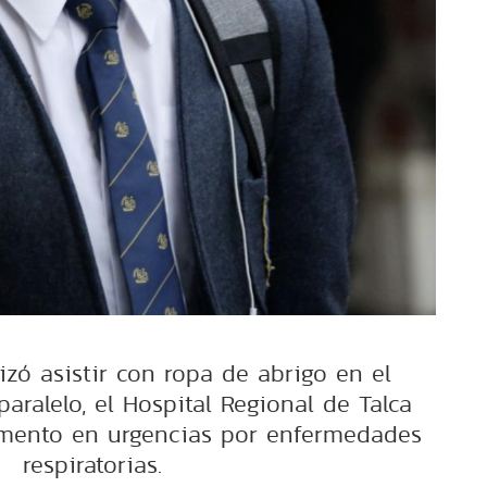
izó asistir con ropa de abrigo en el
paralelo, el Hospital Regional de Talca
umento en urgencias por enfermedades
respiratorias.