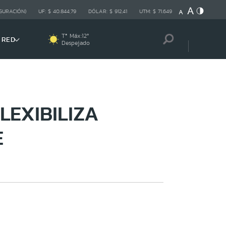
GURACIÓN)
UF:
$ 40.844,79
DÓLAR:
$ 912,41
UTM:
$ 71.649
Tª Máx:
12
º
 RED
Despejado
LEXIBILIZA
E