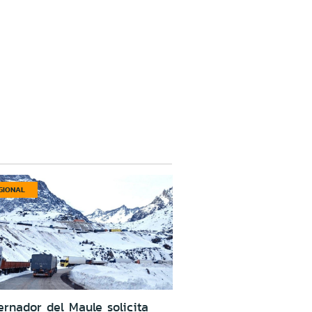
GIONAL
rnador del Maule solicita