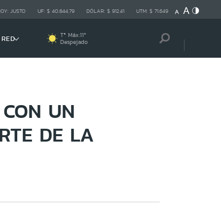
HOY:
JUSTO
UF:
$ 40.844,79
DÓLAR:
$ 912,41
UTM:
$ 71.649
Tª Máx:
11
º
 RED
Despejado
 CON UN
RTE DE LA