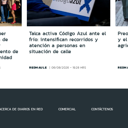
per
Talca activa Código Azul ante el
Preo
n de
frío: intensifican recorridos y
y el
y
atención a personas en
agri
iento de
situación de calle
nidad
REDMAULE
REDM
S
06/08/2026 - 19:28 HRS
ACERCA DE DIARIOS EN RED
COMERCIAL
CONTÁCTENOS