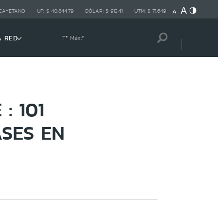
 CAYETANO
UF:
$ 40.844,79
DÓLAR:
$ 912,41
UTM:
$ 71.649
A RED
Tª Máx:
º
: 101
ASES EN