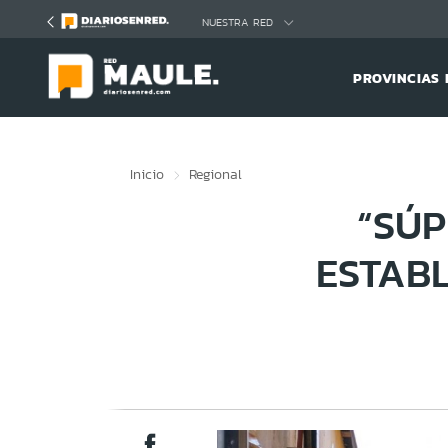
Click acá para ir directamente al contenido
NUESTRA RED
PROVINCIAS 
Inicio
Regional
“SÚP
ESTABL