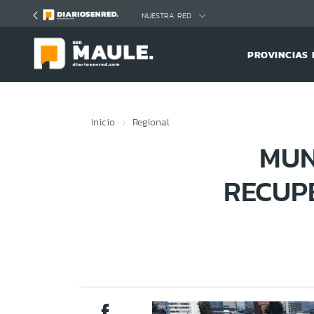
Click acá para ir directamente al contenido
NUESTRA RED
PROVINCIAS 
Inicio
Regional
MUN
RECUP