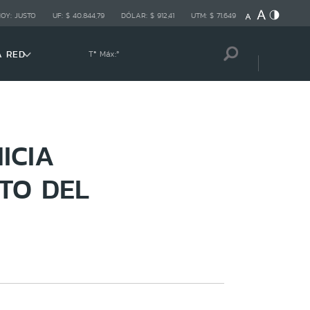
HOY:
JUSTO
UF:
$ 40.844,79
DÓLAR:
$ 912,41
UTM:
$ 71.649
A RED
Tª Máx:
º
ICIA
TO DEL