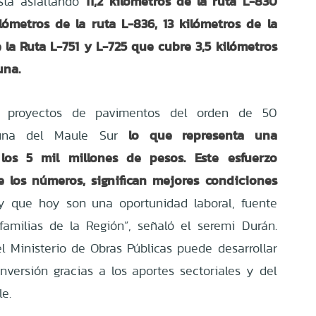
11,2 kilómetros de la ruta L-830
stá asfaltando
ilómetros de la ruta L-836, 13 kilómetros de la
e la Ruta L-751 y L-725 que cubre 3,5 kilómetros
una.
o proyectos de pavimentos del orden de 50
lo que representa una
muna del Maule Sur
los 5 mil millones de pesos.
Este esfuerzo
e los números, significan mejores condiciones
 que hoy son una oportunidad laboral, fuente
amilias de la Región”, señaló el seremi Durán.
l Ministerio de Obras Públicas puede desarrollar
inversión gracias a los aportes sectoriales y del
e.