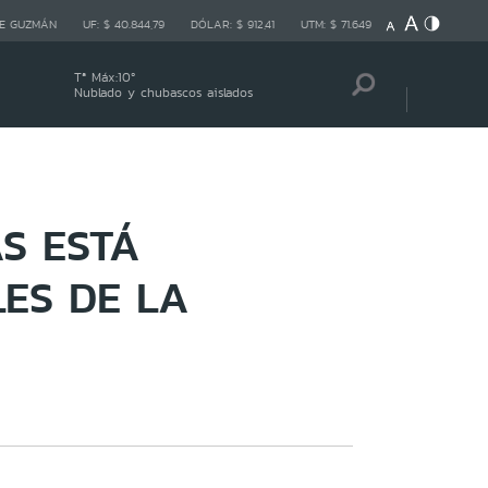
E GUZMÁN
UF:
$ 40.844,79
DÓLAR:
$ 912,41
UTM:
$ 71.649
Tª Máx:
10
º
Nublado y chubascos aislados
AS ESTÁ
ES DE LA