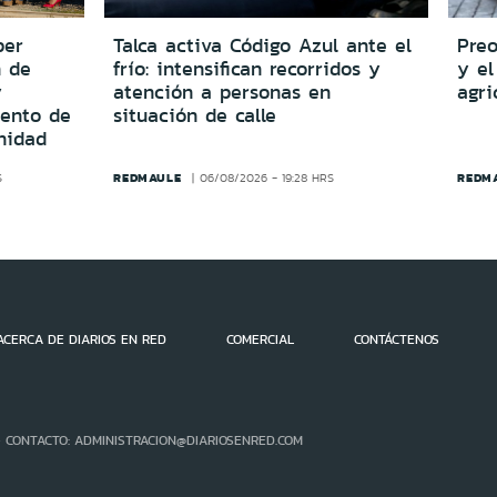
per
Talca activa Código Azul ante el
Preo
n de
frío: intensifican recorridos y
y el
y
atención a personas en
agri
iento de
situación de calle
nidad
REDMAULE
REDM
S
06/08/2026 - 19:28 HRS
ACERCA DE DIARIOS EN RED
COMERCIAL
CONTÁCTENOS
- CONTACTO: ADMINISTRACION@DIARIOSENRED.COM