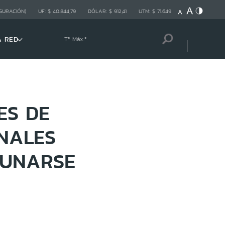
GURACIÓN)
UF:
$ 40.844,79
DÓLAR:
$ 912,41
UTM:
$ 71.649
A RED
Tª Máx:
º
ES DE
NALES
CUNARSE