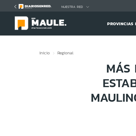
Click acá para ir directamente al contenido
NUESTRA RED
PROVINCIAS 
Inicio
Regional
MÁS 
ESTA
MAULIN