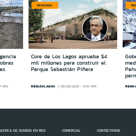
REGIONAL
RE
igencia
Core de Los Lagos aprueba $4
Gobe
 obras
mil millones para construir el
medi
es
Parque Sebastián Piñera
Peh
per
REDLOSLAGOS
REDM
7 HRS
06/08/2026 - 11:05 HRS
ACERCA DE DIARIOS EN RED
COMERCIAL
CONTÁCTENOS