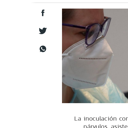
La inoculación co
párvulos, asist