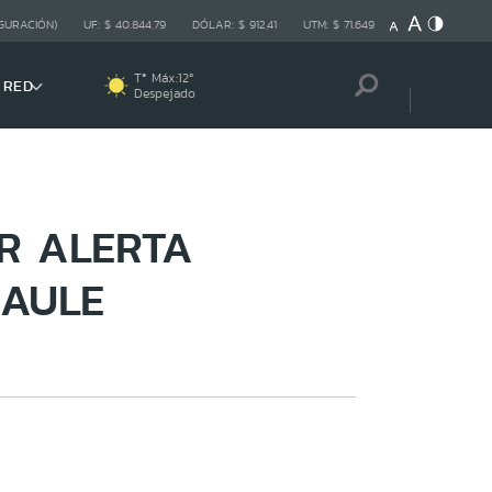
GURACIÓN)
UF:
$ 40.844,79
DÓLAR:
$ 912,41
UTM:
$ 71.649
Tª Máx:
12
º
 RED
Despejado
R ALERTA
MAULE