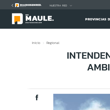
Click acá para ir directamente al contenido
NUESTRA RED
PROVINCIAS 
Inicio
Regional
INTENDE
AMBI