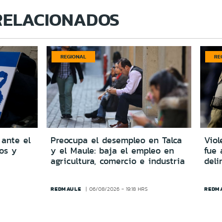
RELACIONADOS
REGIONAL
RE
 ante el
Preocupa el desempleo en Talca
Viol
dos y
y el Maule: baja el empleo en
fue 
agricultura, comercio e industria
del
REDMAULE
REDM
06/08/2026 - 19:18 HRS