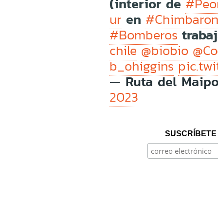
(interior de
#Peo
en
ur
#Chimbaron
traba
#Bomberos
chile
@biobio
@Co
b_ohiggins
pic.tw
— Ruta del Maip
2023
SUSCRÍBETE 