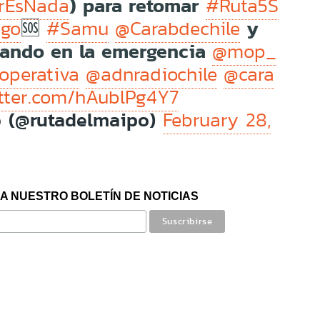
) para retomar
rEsNada
#Ruta5S
🆘
y
go
#Samu
@Carabdechile
jando en la emergencia
@mop_
operativa
@adnradiochile
@cara
itter.com/hAublPg4Y7
o (@rutadelmaipo)
February 28,
A NUESTRO BOLETÍN DE NOTICIAS