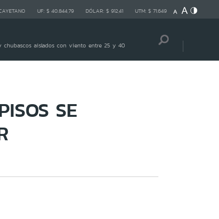
 CAYETANO
UF:
$ 40.844,79
DÓLAR:
$ 912,41
UTM:
$ 71.649
 chubascos aislados con viento entre 25 y 40
PISOS SE
R