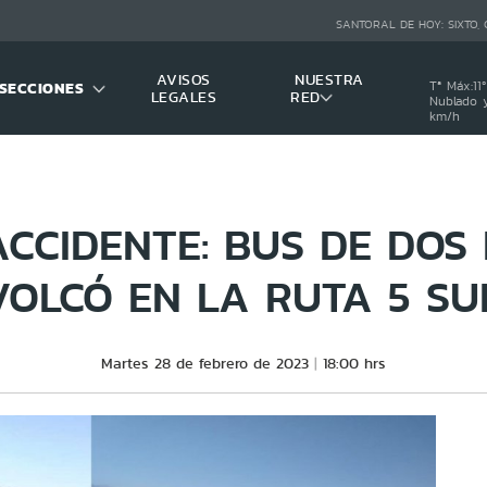
SANTORAL DE HOY:
SIXTO,
AVISOS
NUESTRA
SECCIONES
Tª Máx:
11
º
LEGALES
RED
Nublado y
km/h
CCIDENTE: BUS DE DOS 
VOLCÓ EN LA RUTA 5 SU
Martes 28 de febrero de 2023
18:00 hrs