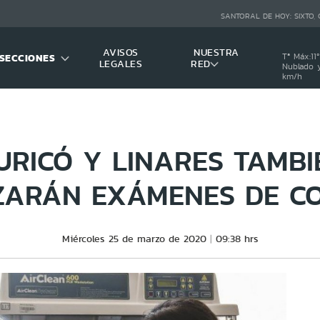
SANTORAL DE HOY:
SIXTO,
AVISOS
NUESTRA
SECCIONES
Tª Máx:
11
º
LEGALES
RED
Nublado y
km/h
URICÓ Y LINARES TAMBI
ZARÁN EXÁMENES DE CO
Miércoles 25 de marzo de 2020
09:38 hrs