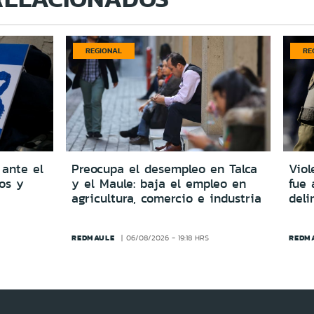
REGIONAL
RE
 ante el
Preocupa el desempleo en Talca
Viol
dos y
y el Maule: baja el empleo en
fue 
agricultura, comercio e industria
del
REDMAULE
REDM
06/08/2026 - 19:18 HRS