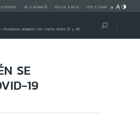
 CAYETANO
UF:
$ 40.844,79
DÓLAR:
$ 912,41
UTM:
$ 71.649
 chubascos aislados con viento entre 25 y 40
ÉN SE
VID-19