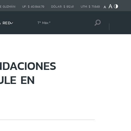
E GUZMÁN
UF:
$ 40.844,79
DÓLAR:
$ 912,41
UTM:
$ 71.649
A RED
Tª Máx:
º
NDACIONES
ULE EN