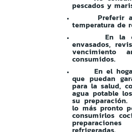
pescados y mari
Preferir
temperatura de r
En la 
envasados, revi
vencimiento 
consumidos.
En el hog
que puedan gar
para la salud, 
agua potable lo
su preparación.
lo más pronto p
consumirlos coc
preparacione
refrigeradas.