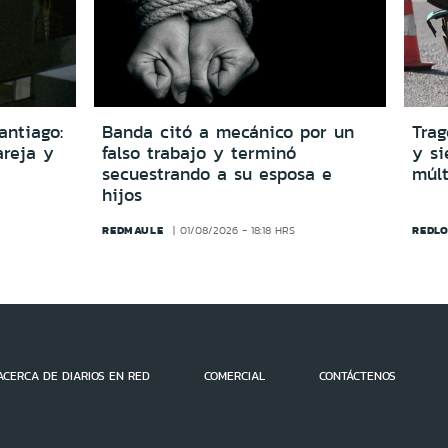
antiago:
Banda citó a mecánico por un
Trag
reja y
falso trabajo y terminó
y si
secuestrando a su esposa e
múlt
hijos
REDMAULE
REDLO
01/08/2026 - 18:18 HRS
ACERCA DE DIARIOS EN RED
COMERCIAL
CONTÁCTENOS