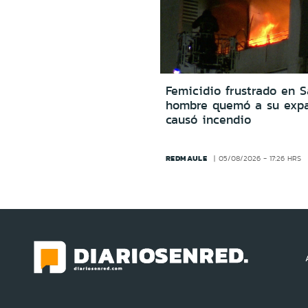
Femicidio frustrado en S
hombre quemó a su expa
causó incendio
REDMAULE
05/08/2026 - 17:26 HRS