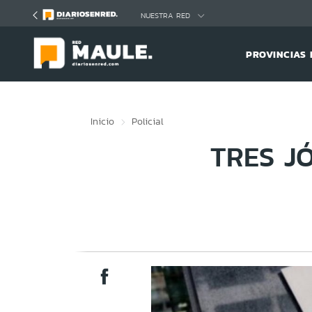
Click acá para ir directamente al contenido
NUESTRA RED
PROVINCIAS 
Inicio
Policial
TRES J