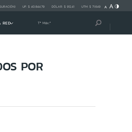
GURACIÓN)
UF:
$ 40.844,79
DÓLAR:
$ 912,41
UTM:
$ 71.649
A RED
Tª Máx:
º
DOS POR