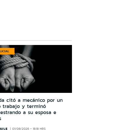
LICIAL
da citó a mecánico por un
o trabajo y terminó
estrando a su esposa e
s
AULE
01/08/2026 - 18:18 HRS