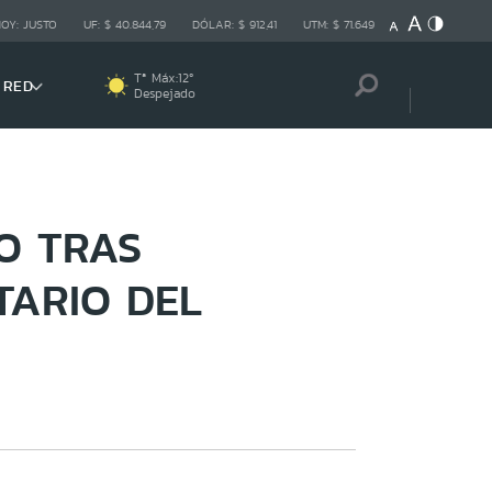
HOY:
JUSTO
UF:
$ 40.844,79
DÓLAR:
$ 912,41
UTM:
$ 71.649
Tª Máx:
12
º
 RED
Despejado
O TRAS
TARIO DEL