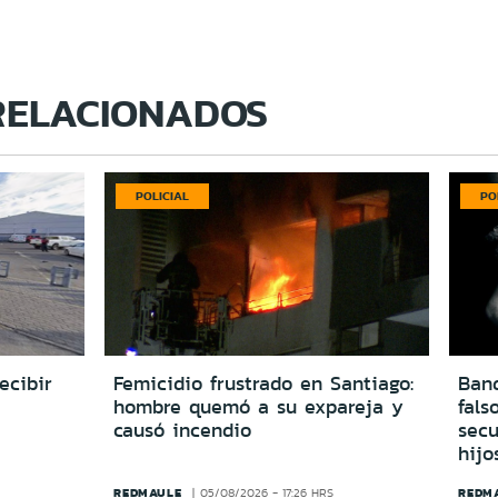
RELACIONADOS
POLICIAL
PO
ecibir
Femicidio frustrado en Santiago:
Ban
hombre quemó a su expareja y
fals
causó incendio
secu
hijo
REDMAULE
REDM
05/08/2026 - 17:26 HRS