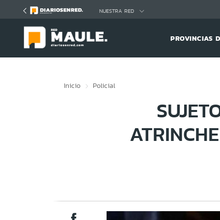
Click acá para ir directamente al contenido
NUESTRA RED
PROVINCIAS 
Inicio
Policial
SUJET
ATRINCHE