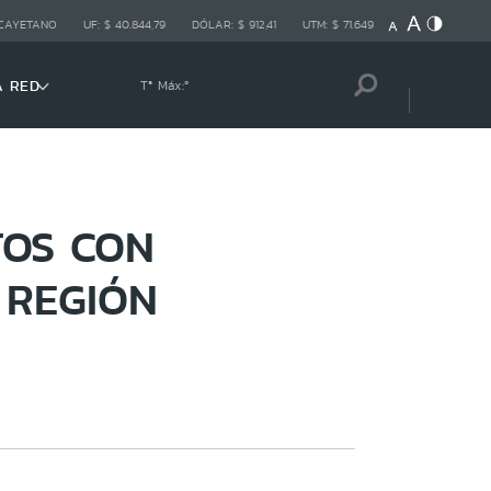
 CAYETANO
UF:
$ 40.844,79
DÓLAR:
$ 912,41
UTM:
$ 71.649
A RED
Tª Máx:
º
TOS CON
 REGIÓN