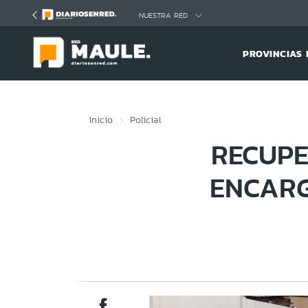
Click acá para ir directamente al contenido
NUESTRA RED
PROVINCIAS 
Inicio
Policial
RECUPE
ENCARG