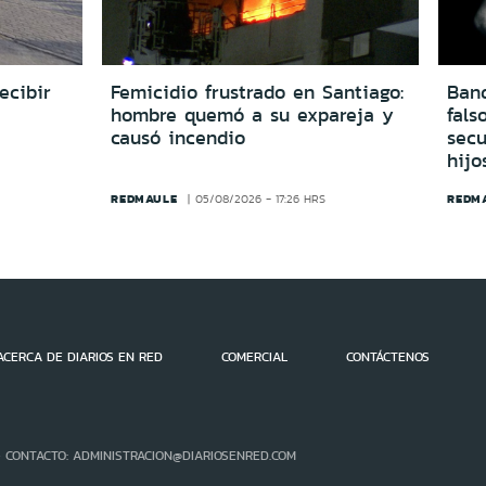
ecibir
Femicidio frustrado en Santiago:
Ban
hombre quemó a su expareja y
fals
causó incendio
secu
hijo
REDMAULE
REDM
05/08/2026 - 17:26 HRS
ACERCA DE DIARIOS EN RED
COMERCIAL
CONTÁCTENOS
- CONTACTO: ADMINISTRACION@DIARIOSENRED.COM