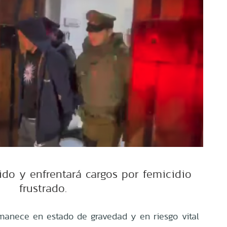
ido y enfrentará cargos por femicidio
frustrado.
anece en estado de gravedad y en riesgo vital