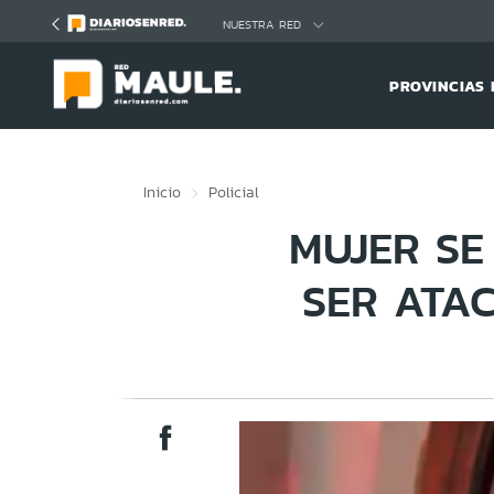
Click acá para ir directamente al contenido
NUESTRA RED
PROVINCIAS 
Inicio
Policial
MUJER SE
SER ATA