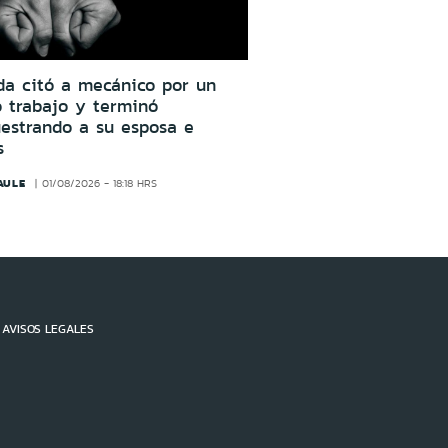
da citó a mecánico por un
o trabajo y terminó
estrando a su esposa e
s
AULE
01/08/2026 - 18:18 HRS
AVISOS LEGALES