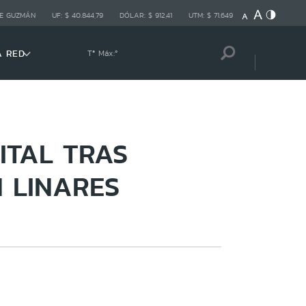
E GUZMÁN
UF:
$ 40.844,79
DÓLAR:
$ 912,41
UTM:
$ 71.649
A RED
Tª Máx:
º
ITAL TRAS
 LINARES