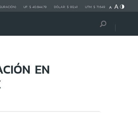
GURACIÓN)
UF:
$ 40.844,79
DÓLAR:
$ 912,41
UTM:
$ 71.649
ACIÓN EN
Z