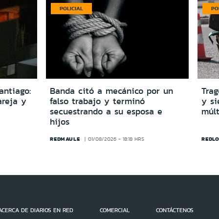
POLICIAL
PO
antiago:
Banda citó a mecánico por un
Trag
reja y
falso trabajo y terminó
y si
secuestrando a su esposa e
múlt
hijos
REDMAULE
REDLO
01/08/2026 - 18:18 HRS
ACERCA DE DIARIOS EN RED
COMERCIAL
CONTÁCTENOS