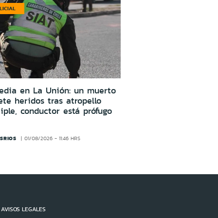
LICIAL
edia en La Unión: un muerto
ete heridos tras atropello
iple, conductor está prófugo
SRIOS
01/08/2026 - 11:46 HRS
AVISOS LEGALES