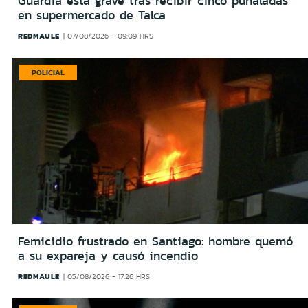
Guardia está grave tras recibir cinco puñaladas
en supermercado de Talca
REDMAULE
07/08/2026 - 09:09 HRS
POLICIAL
Femicidio frustrado en Santiago: hombre quemó
a su expareja y causó incendio
REDMAULE
05/08/2026 - 17:26 HRS