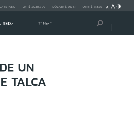
 CAYETANO
UF:
$ 40.844,79
DÓLAR:
$ 912,41
UTM:
$ 71.649
A RED
Tª Máx:
º
 DE UN
E TALCA