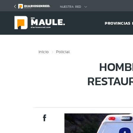
Click acá para ir directamente al contenido
NUESTRA RED
PROVINCIAS 
Inicio
Policial
HOMBR
RESTAU