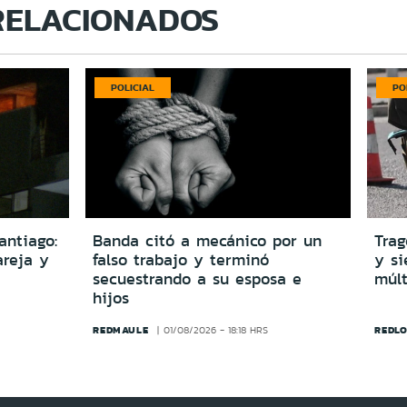
RELACIONADOS
POLICIAL
PO
antiago:
Banda citó a mecánico por un
Trag
reja y
falso trabajo y terminó
y si
secuestrando a su esposa e
múlt
hijos
REDMAULE
REDLO
01/08/2026 - 18:18 HRS