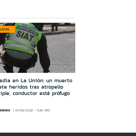
LICIAL
edia en La Unión: un muerto
ete heridos tras atropello
iple, conductor está prófugo
SRIOS
01/08/2026 - 11:46 HRS