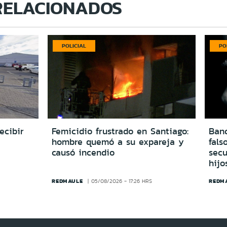
RELACIONADOS
POLICIAL
PO
ecibir
Femicidio frustrado en Santiago:
Ban
hombre quemó a su expareja y
fals
causó incendio
secu
hijo
REDMAULE
REDM
05/08/2026 - 17:26 HRS