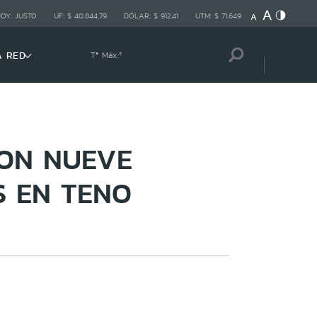
HOY:
JUSTO
UF:
$ 40.844,79
DÓLAR:
$ 912,41
UTM:
$ 71.649
A RED
Tª Máx:
º
RON NUEVE
S EN TENO