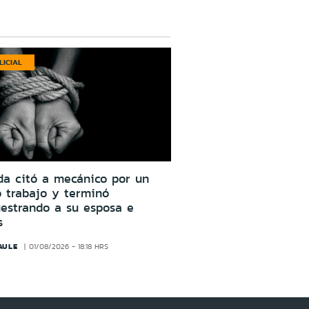
LICIAL
da citó a mecánico por un
o trabajo y terminó
estrando a su esposa e
s
AULE
01/08/2026 - 18:18 HRS