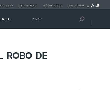
HOY:
JUSTO
UF:
$ 40.844,79
DÓLAR:
$ 912,41
UTM:
$ 71.649
A RED
Tª Máx:
º
L ROBO DE