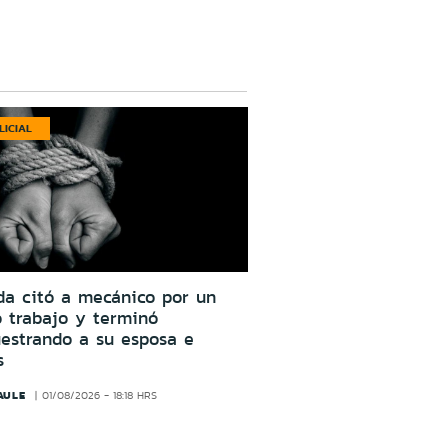
LICIAL
da citó a mecánico por un
o trabajo y terminó
estrando a su esposa e
s
AULE
01/08/2026 - 18:18 HRS