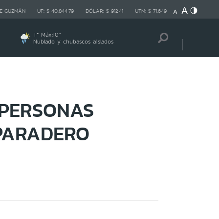
E GUZMÁN
UF:
$ 40.844,79
DÓLAR:
$ 912,41
UTM:
$ 71.649
Tª Máx:
10
º
Nublado y chubascos aislados
 PERSONAS
PARADERO