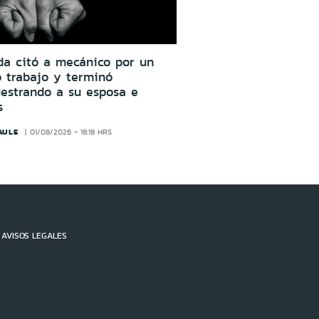
da citó a mecánico por un
o trabajo y terminó
estrando a su esposa e
s
AULE
01/08/2026 - 18:18 HRS
AVISOS LEGALES