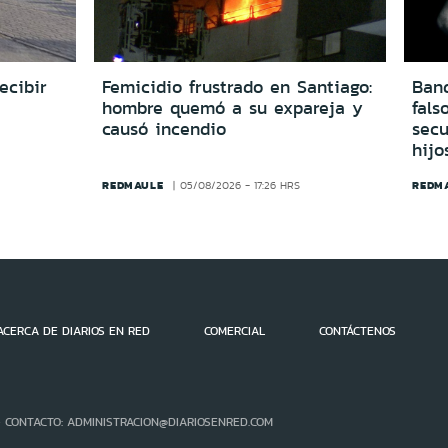
ecibir
Femicidio frustrado en Santiago:
Ban
hombre quemó a su expareja y
fals
causó incendio
secu
hijo
REDMAULE
REDM
05/08/2026 - 17:26 HRS
ACERCA DE DIARIOS EN RED
COMERCIAL
CONTÁCTENOS
- CONTACTO: ADMINISTRACION@DIARIOSENRED.COM