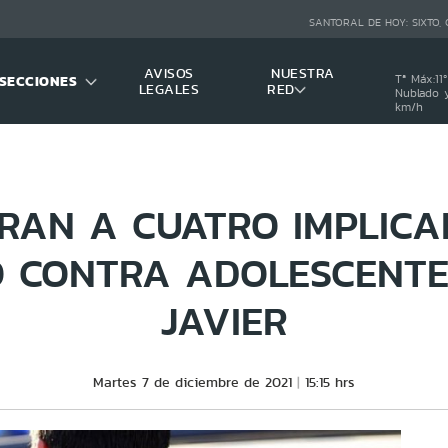
SANTORAL DE HOY:
SIXTO,
AVISOS
NUESTRA
SECCIONES
Tª Máx:
11
º
LEGALES
RED
Nublado y
km/h
RAN A CUATRO IMPLICA
O CONTRA ADOLESCENTE
JAVIER
Martes 7 de diciembre de 2021
15:15 hrs