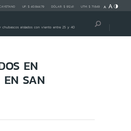
 CAYETANO
UF:
$ 40.844,79
DÓLAR:
$ 912,41
UTM:
$ 71.649
 chubascos aislados con viento entre 25 y 40
DOS EN
 EN SAN