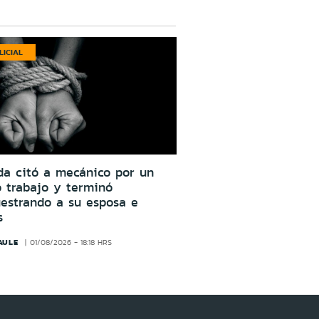
LICIAL
da citó a mecánico por un
o trabajo y terminó
estrando a su esposa e
s
AULE
01/08/2026 - 18:18 HRS