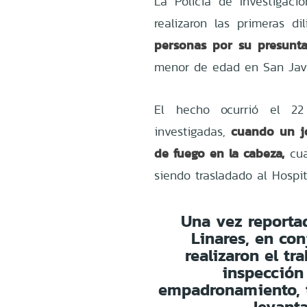
La Policía de Investigacio
realizaron las primeras di
personas por su presunta
menor de edad en San Javi
El hecho ocurrió el 22
cuando un jo
investigadas,
de fuego en la cabeza,
cua
siendo trasladado al Hospi
Una vez reportad
Linares, en con
realizaron el tr
inspección 
empadronamiento, t
levant