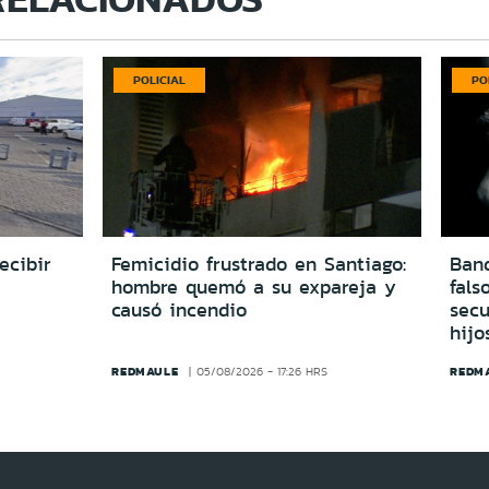
POLICIAL
PO
ecibir
Femicidio frustrado en Santiago:
Ban
hombre quemó a su expareja y
fals
causó incendio
secu
hijo
REDMAULE
REDM
05/08/2026 - 17:26 HRS