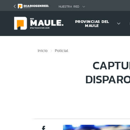
Click acá para ir directamente al contenido
NUESTRA RED
PROVINCIAS DEL
MAULE
Inicio
Policial
CAPTU
DISPAR