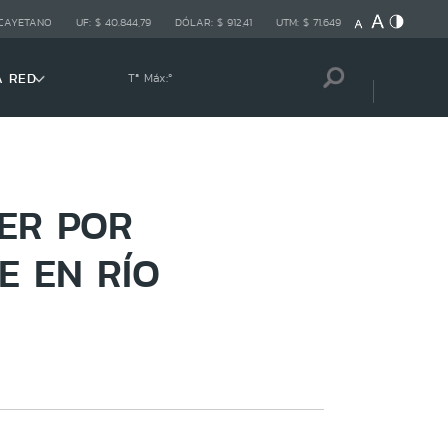
 CAYETANO
UF:
$ 40.844,79
DÓLAR:
$ 912,41
UTM:
$ 71.649
A RED
Tª Máx:
º
ER POR
E EN RÍO