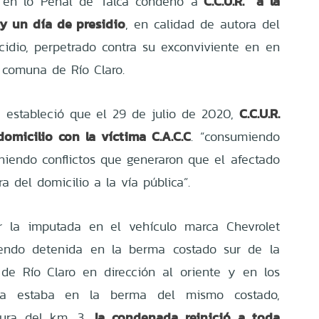
C.C.U.R. a la
l en lo Penal de Talca condenó a
y un día de presidio
, en calidad de autora del
idio, perpetrado contra su exconviviente en en
a comuna de Río Claro.
C.C.U.R.
se estableció que el 29 de julio de 2020,
omicilio con la víctima C.A.C.C
. “consumiendo
niendo conflictos que generaron que el afectado
a del domicilio a la vía pública”.
or la imputada en el vehículo marca Chevrolet
endo detenida en la berma costado sur de la
de Río Claro en dirección al oriente y en los
a estaba en la berma del mismo costado,
la condenada reinició a toda
tura del km. 3,