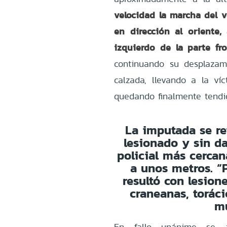
velocidad la marcha del v
en dirección al oriente,
izquierdo de la parte fro
continuando su desplazam
calzada, llevando a la ví
quedando finalmente tendid
La imputada se ret
lesionado y sin d
policial más cercan
a unos metros. “
resultó con lesion
craneanas, toráci
mu
En fallo unánime se ap