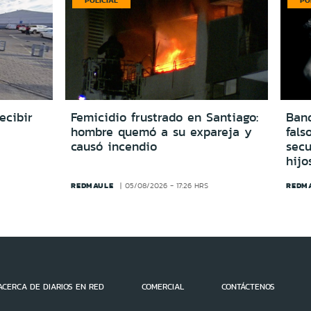
POLICIAL
PO
ecibir
Femicidio frustrado en Santiago:
Ban
hombre quemó a su expareja y
fals
causó incendio
secu
hijo
REDMAULE
REDM
05/08/2026 - 17:26 HRS
ACERCA DE DIARIOS EN RED
COMERCIAL
CONTÁCTENOS