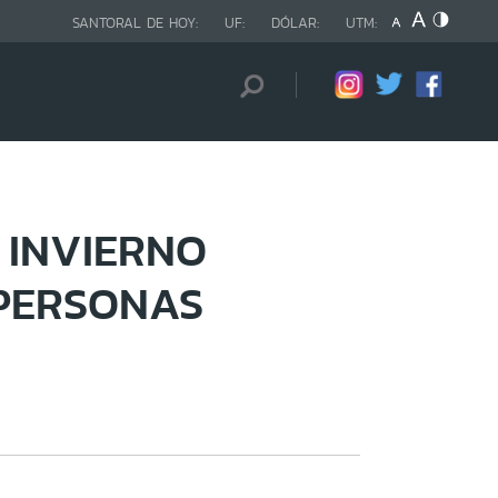
SANTORAL DE HOY:
UF:
DÓLAR:
UTM:
 INVIERNO
PERSONAS
E