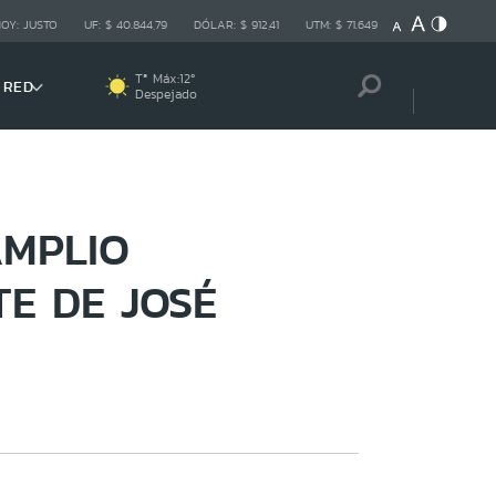
HOY:
JUSTO
UF:
$ 40.844,79
DÓLAR:
$ 912,41
UTM:
$ 71.649
Tª Máx:
12
º
 RED
Despejado
MPLIO
E DE JOSÉ