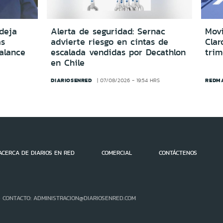
deja
Alerta de seguridad: Sernac
Movi
as
advierte riesgo en cintas de
Clar
alance
escalada vendidas por Decathlon
trim
en Chile
DIARIOSENRED
REDM
07/08/2026 - 19:54 HRS
ACERCA DE DIARIOS EN RED
COMERCIAL
CONTÁCTENOS
- CONTACTO: ADMINISTRACION@DIARIOSENRED.COM