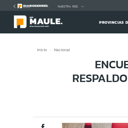
Click acá para ir directamente al contenido
NUESTRA RED
PROVINCIAS 
Inicio
Nacional
ENCU
RESPALDO