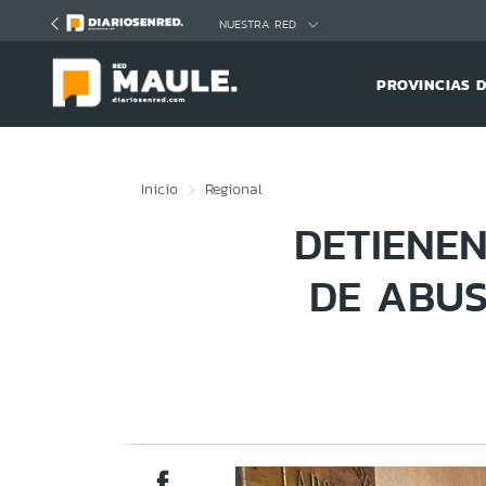
Click acá para ir directamente al contenido
NUESTRA RED
PROVINCIAS 
Inicio
Regional
DETIENE
DE ABUS