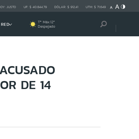
HOY:
JUSTO
UF:
$ 40.844,79
DÓLAR:
$ 912,41
UTM:
$ 71.649
Tª Máx:
12
º
 RED
Despejado
 ACUSADO
OR DE 14