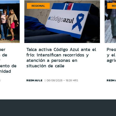
REGIONAL
RE
per
Talca activa Código Azul ante el
Preo
n de
frío: intensifican recorridos y
y el
y
atención a personas en
agri
iento de
situación de calle
nidad
REDMAULE
REDM
S
06/08/2026 - 19:28 HRS