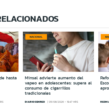
RELACIONADOS
NACIONAL
NA
 de hasta
Minsal advierte aumento del
Ref
vapeo en adolescentes: supera al
Esco
consumo de cigarrillos
apr
tradicionales
DIARIOSENRED
REDM
HRS
05/08/2026 - 19:47 HRS