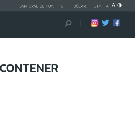
SANTORAL DE HOY:
UF:
DÓLAR:
UTM:
 CONTENER