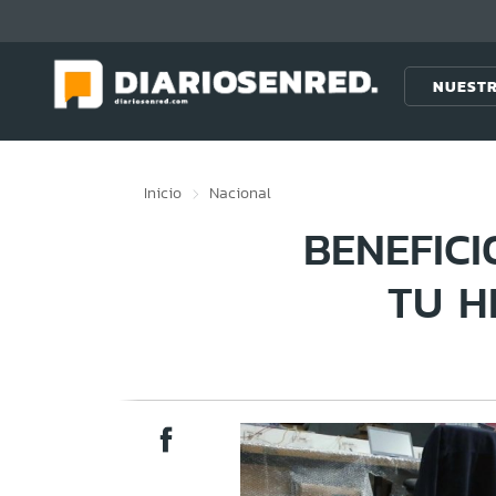
Click acá para ir directamente al contenido
NUESTR
Inicio
Nacional
BENEFICI
TU H