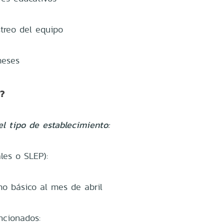
treo del equipo
meses
a?
l tipo de establecimiento:
les o SLEP):
mo básico al mes de abril
ncionados: