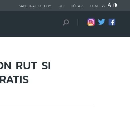
SANTORAL DE HOY:
UF:
DÓLAR:
UTM:
ON RUT SI
RATIS