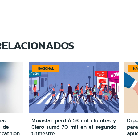
RELACIONADOS
NACIONAL
NA
nac
Movistar perdió 53 mil clientes y
Dipu
s de
Claro sumó 70 mil en el segundo
para
ecathlon
trimestre
apli