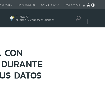
E GUZMÁN
UF:
$ 40.844,79
DÓLAR:
$ 912,41
UTM:
$ 71.649
Tª Máx:
10
º
Nublado y chubascos aislados
A CON
S DURANTE
US DATOS