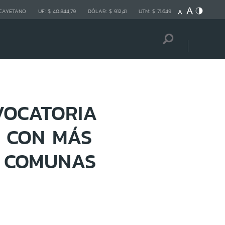
 CAYETANO
UF:
$ 40.844,79
DÓLAR:
$ 912,41
UTM:
$ 71.649
VOCATORIA
' CON MÁS
O COMUNAS