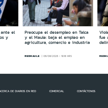
 ante el
Preocupa el desempleo en Talca
Viol
dos y
y el Maule: baja el empleo en
fue 
agricultura, comercio e industria
del
REDMAULE
REDM
06/08/2026 - 19:18 HRS
ACERCA DE DIARIOS EN RED
COMERCIAL
CONTÁCTENOS