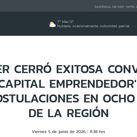
SANTORAL DE HOY:
SIXTO,
Tª Máx:
12
º
Nublado, ocasionalmente nubosidad parcial
R CERRÓ EXITOSA CON
'CAPITAL EMPRENDEDOR
OSTULACIONES EN OCH
DE LA REGIÓN
Viernes 5 de junio de 2026
11:38 hrs